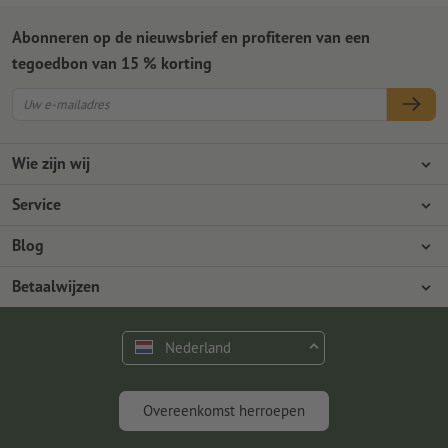
Abonneren op de nieuwsbrief en profiteren van een
tegoedbon van 15 % korting
Wie zijn wij
Ondernemingen
Service
Pers
Betaalwijzen
Blog
Vacatures en carrière
Verzending
Photoshop-tutorials
Betaalwijzen
Milieubescherming
Reclamatie
InDesign-tutorials
Overschrijving
Contact
Nederland
Premium programma
Gratis lettertypes en fonts
FAQ
Marketing en insights
Overeenkomst herroepen