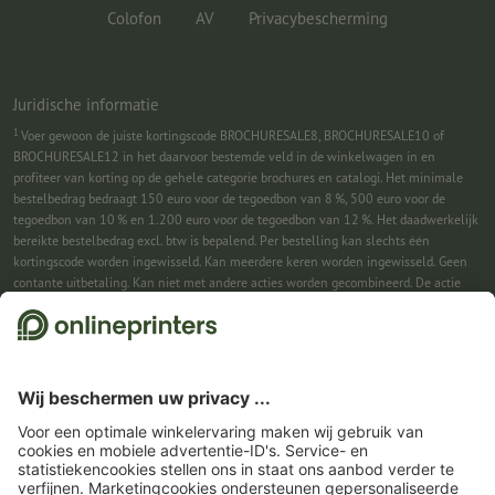
Colofon
AV
Privacybescherming
Juridische informatie
1
Voer gewoon de juiste kortingscode BROCHURESALE8, BROCHURESALE10 of
BROCHURESALE12 in het daarvoor bestemde veld in de winkelwagen in en
profiteer van korting op de gehele categorie brochures en catalogi. Het minimale
bestelbedrag bedraagt 150 euro voor de tegoedbon van 8 %, 500 euro voor de
tegoedbon van 10 % en 1.200 euro voor de tegoedbon van 12 %. Het daadwerkelijk
bereikte bestelbedrag excl. btw is bepalend. Per bestelling kan slechts één
kortingscode worden ingewisseld. Kan meerdere keren worden ingewisseld. Geen
contante uitbetaling. Kan niet met andere acties worden gecombineerd. De actie
geldt tot en met 31-08-2026.
2
Je ontvangst eerst een e-mail waarin je de aanmelding voor de nieuwsbrief
bevestigt met één klik. Pas daarna sturen we je de kortingscode en voortaan onze
nieuwsbrief toe. Natuurlijk kun je je te allen tijde weer afmelden. Kan 1x worden
ingewisseld. Geen minimumbestelwaarde. Maximale hoogte van de korting: € 150
van de bestelwaarde (netto). Geen contante uitbetaling. Kan niet worden
gecombineerd met andere acties of kortingscodes.
De tegoedbon is na ontvangst
zes weken geldig.