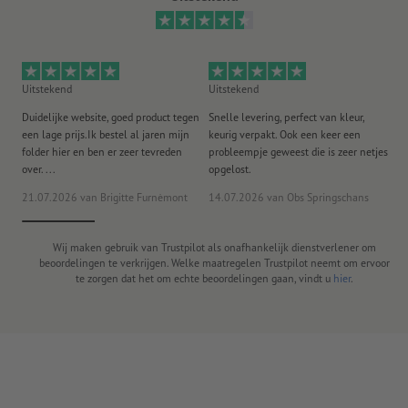
Uitstekend
Uitstekend
Ui
Duidelijke website, goed product tegen
Snelle levering, perfect van kleur,
He
een lage prijs.Ik bestel al jaren mijn
keurig verpakt. Ook een keer een
ee
folder hier en ben er zeer tevreden
probleempje geweest die is zeer netjes
ac
over. ...
opgelost.
21.07.2026
van Brigitte Furnèmont
14.07.2026
van Obs Springschans
18
Wij maken gebruik van Trustpilot als onafhankelijk dienstverlener om
beoordelingen te verkrijgen. Welke maatregelen Trustpilot neemt om ervoor
te zorgen dat het om echte beoordelingen gaan, vindt u
hier
.