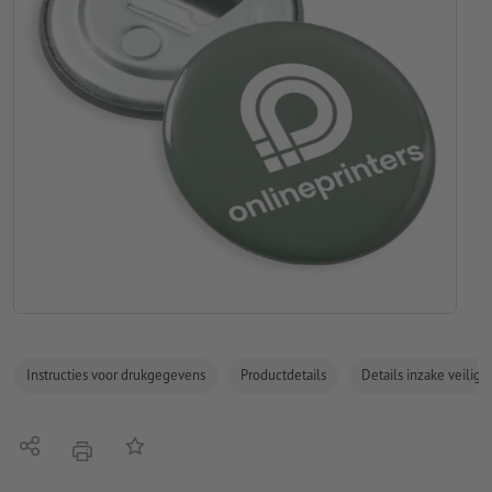
Instructies voor drukgegevens
Productdetails
Details inzake veilig
Delen
Op de lijst
afdrukken