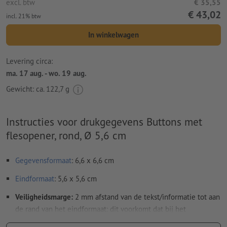
excl. btw
€ 35,55
€ 43,02
incl. 21% btw
In winkelwagen
Levering circa:
ma. 17 aug. - wo. 19 aug.
Gewicht: ca.
122,7 g
Instructies voor drukgegevens Buttons met
flesopener, rond, Ø 5,6 cm
Gegevensformaat
: 6,6 x 6,6 cm
Eindformaat
: 5,6 x 5,6 cm
Veiligheidsmarge:
2 mm afstand van de tekst/informatie tot aan
de rand van het eindformaat: dit voorkomt dat bij het
schoonsnijden teveel wordt uitgesneden.