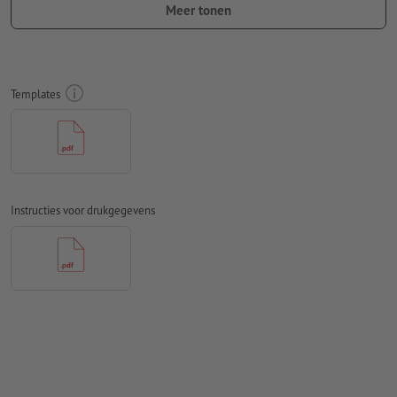
Meer tonen
Lettergrootte: ten minste 8 pt
Resolutie:
300 dpi
Lettertypes
moeten volledig worden ingesloten of omgezet
Templates
naar krommen
Kleurmodus:
CMYK, FOGRA51 (PSO Coated v3) voor gestreken
papier, FOGRA52 (PSO Uncoated v3 FOGRA52) voor
ongestreken papier
Instructies voor drukgegevens
Spel- en zetfouten
worden door ons niet gecontroleerd
Overdrukinstellingen
worden door ons niet gecontroleerd
Commentaren
worden verwijderd en niet afgedrukt
Inhoud van
formuliervelden
worden mee afgedrukt
Hoe maak ik afdrukgegevens correct?