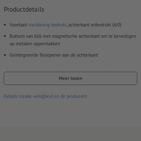
Productdetails
Voorkant
vierkleurig bedrukt
, achterkant onbedrukt (4/0)
Buttons van blik met magnetische achterkant om te bevestigen
op metalen oppervlakken
Geïntegreerde flesopener aan de achterkant
Voorkant veredeld door folielamineerlaag, mat of glanzend
Let erop dat in uw drukgegevens aan elke kant een omklaprand
Meer tonen
van 5 mm extra voor het eindformaat moet worden
aangemaakt.
Details inzake veiligheid en de producent
Er kan maar één ontwerp worden gebruikt per bestelling.