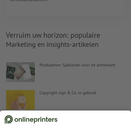
Verruim uw horizon: populaire
Marketing en insights-artikelen
Postkaarten: Sjablonen voor de achterkant
Copyright sign & Co. in gebruik
EK 2021: speelschema-templates voor uw
marketing