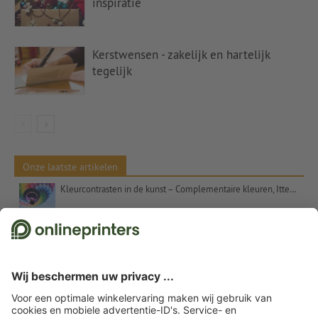
inspiratie
Kerstwensen - zakelijk en hartelijk
tegelijk
Onze laatste artikelen
Kleurcontrasten in de kunst – Complementaire kleuren, Itten en het getal 7
Kerstcadeaus voor klanten – inspiratie en tips
Uitspraken voor kerstkaarten: suggesties en gratis tekstsjablonen
Etalageversiering voor Kerstmis: Tips en inspiratie