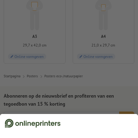
A3
A4
29,7 x 42,0 cm
21,0 x 29,7 cm
Online vormgeven
Online vormgeven
Startpagina
Posters
Posters eco-/natuurpapier
Abonneren op de nieuwsbrief en profiteren van een
tegoedbon van 15 % korting
Wie zijn wij