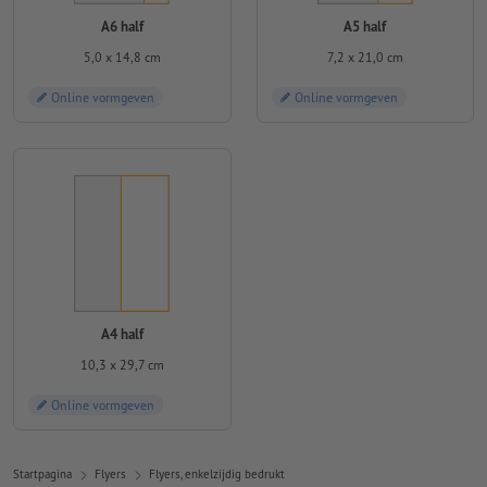
A6 half
A5 half
5,0 x 14,8 cm
7,2 x 21,0 cm
Online vormgeven
Online vormgeven
A4 half
10,3 x 29,7 cm
Online vormgeven
Startpagina
Flyers
Flyers, enkelzijdig bedrukt