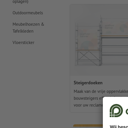
oplagen)
Outdoormeubels
Meubelhoezen &
Tafelkleden
Vloersticker
Steigerdoeken
Maak van de vrije oppervlakk
bouwsteigers effectief gebrui
voor uw reclame