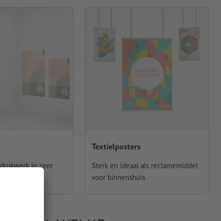
Textielposters
drukwerk in zeer
Sterk en ideaal als reclamemiddel
n
voor binnenshuis