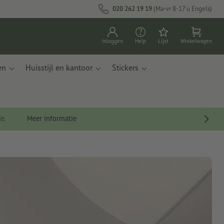
020 262 19 19
(Ma-vr 8-17 u Engels)
Inloggen
Help
Lijst
Winkelwagen
en
Huisstijl en kantoor
Stickers
de.
Meer informatie