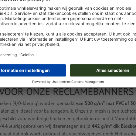
PVC-SPANDOEK BED
MOGELIJKHEDEN ZIJN
Bij ons kunt u PVC-spandoeken bedrukken in
uw reclamebanner enkel- of dubbelzijdig alti
en meshdoek
. Wij produceren het door u g
afmetingen of uw individuele formaatgegev
en bouwschuttingen worden altijd enkelzijd
categorie spandoeken, 4/0-kleurig
.
 VOOR ONZE RECLAMEBANNERS
oeken (4/0-kleurig) worden gemaakt
van 500 g/m² mat PVC of 3
ialen zijn ideaal voor buitengebruik. Onze tip: mesh is een luchtd
eschikt voor winderige hoeken en gebruik in de herfst. Voor dubb
4-kleurig) gebruiken wij daarentegen altijd
442 g/m² dik Blocko
ateriaal dat ook wordt gebruikt als vrachtwagenzeildoek. Het is ab