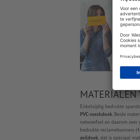
MATERIALEN
Enkelzijdig bedrukte spand
PVC-meshdoek
. Beide mater
netweefsel en daarom zeer g
bedrukte reclamebanners (4/
zeildoek
, dat is speciaal m