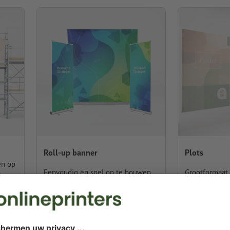
Roll-up banner
Plots
en op
Eenvoudig en snel op te bouwen,
Grootformaat 
k
grote presentatiesystemen
kleine oplage