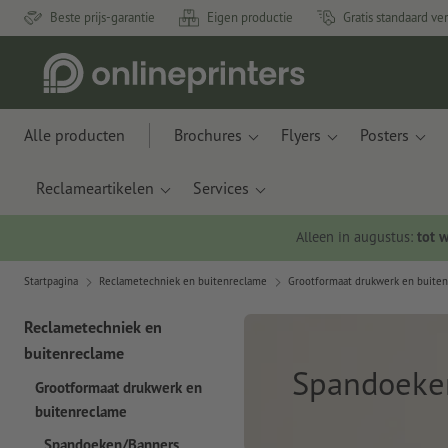
Beste prijs-garantie
Eigen productie
Gratis standaard ve
Alle producten
Brochures
Flyers
Posters
Reclameartikelen
Services
Alleen in augustus:
tot 
Startpagina
Reclametechniek en buitenreclame
Grootformaat drukwerk en buite
Reclametechniek en
buitenreclame
Spandoeke
Grootformaat drukwerk en
buitenreclame
Spandoeken/Banners