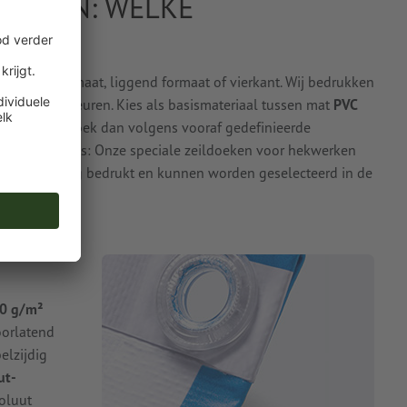
RUKKEN: WELKE
 ER?
 staand formaat, liggend formaat of vierkant. Wij bedrukken
jd in vier kleuren. Kies als basismateriaal tussen mat
PVC
ewenste zeildoek dan volgens vooraf gedefinieerde
ens. Trouwens: Onze speciale zeildoeken voor hekwerken
ig vierkleurig bedrukt en kunnen worden geselecteerd in de
00 g/m²
oorlatend
elzijdig
ut-
soluut