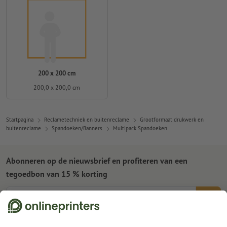
200 x 200 cm
200,0 x 200,0 cm
Startpagina
Reclametechniek en buitenreclame
Grootformaat drukwerk en
buitenreclame
Spandoeken/Banners
Multipack Spandoeken
Abonneren op de nieuwsbrief en profiteren van een
tegoedbon van 15 % korting
Wie zijn wij