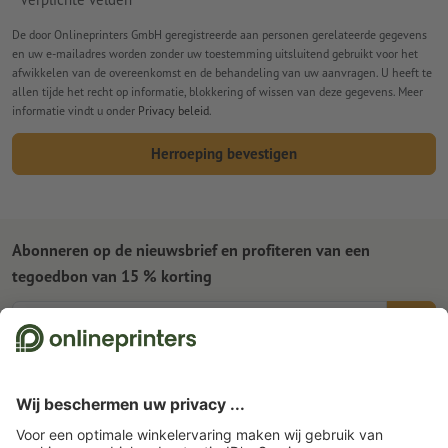
De door Onlineprinters GmbH geregistreerde aan personen gerelateerde gegevens
en uw e-mailadres worden zonder uw toestemming uitsluitend gebruikt voor het
afwikkelen van de overeenkomst en de behandeling van uw aanvragen. U heeft te
allen tijde het recht op informatie, blokkering of wissen van deze gegevens. Meer
informatie vindt u onder
Privacy beleid
.
Herroeping bevestigen
Abonneren op de nieuwsbrief en profiteren van een
tegoedbon van 15 % korting
Wie zijn wij
Ondernemingen
Service