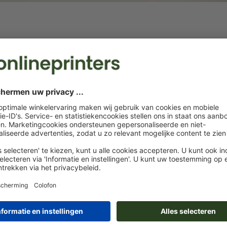
Vrije formaatkeuze, rond
Vrije formaa
én
Al vanaf een diameter van slechts
Of het nu staa
3 cm
vierkant is