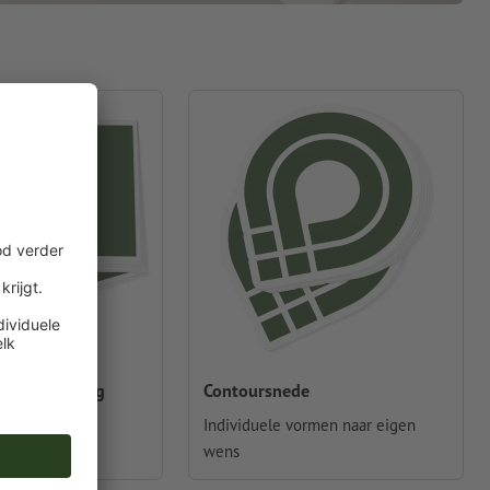
tkeuze, hoekig
Contoursnede
nd, liggend of
Individuele vormen naar eigen
wens