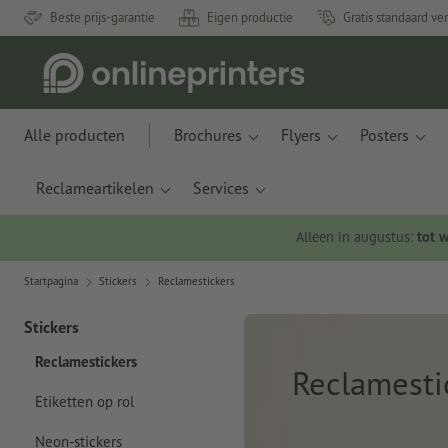
Beste prijs-garantie
Eigen productie
Gratis standaard ve
Alle producten
Brochures
Flyers
Posters
Reclameartikelen
Services
Alleen in augustus:
tot 
Startpagina
Stickers
Reclamestickers
Stickers
Reclamestickers
Reclamesti
Etiketten op rol
Neon-stickers