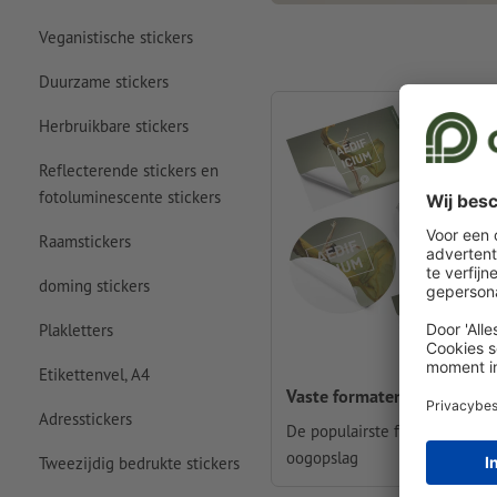
Veganistische stickers
Duurzame stickers
Herbruikbare stickers
Reflecterende stickers en
fotoluminescente stickers
Raamstickers
doming stickers
Plakletters
Etikettenvel, A4
Vaste formaten
Adresstickers
De populairste formaten in é
oogopslag
Tweezijdig bedrukte stickers