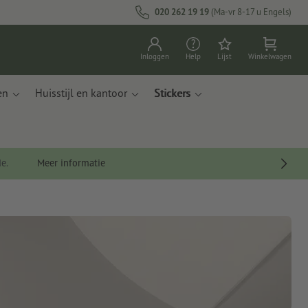
020 262 19 19
(Ma-vr 8-17 u Engels)
Inloggen
Help
Lijst
Winkelwagen
en
Huisstijl en kantoor
Stickers
de.
Meer informatie