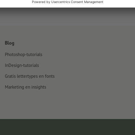
Blog
Photoshop-tutorials
InDesign-tutorials
Gratis lettertypes en fonts
Marketing en insights