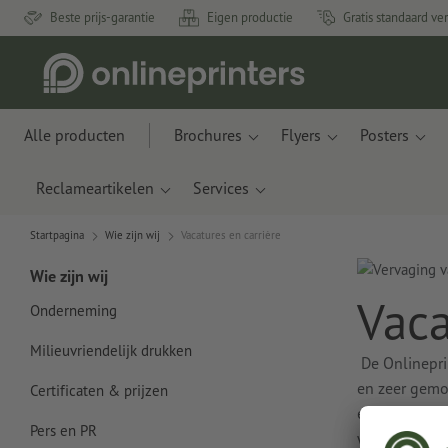
Beste prijs-garantie
Eigen productie
Gratis standaard ve
Alle producten
Brochures
Flyers
Posters
Reclameartikelen
Services
Startpagina
Wie zijn wij
Vacatures en carrière
Wie zijn wij
Vaca
Onderneming
Milieuvriendelijk drukken
De Onlinepri
en zeer gemo
Certificaten & prijzen
evenals op h
Pers en PR
werkomgeving