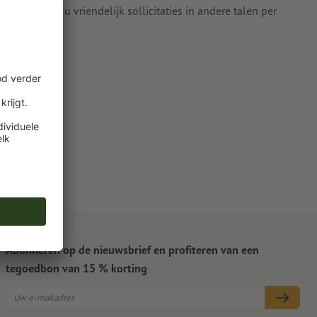
j verzoeken u vriendelijk sollicitaties in andere talen per
Abonneren op de nieuwsbrief en profiteren van een
tegoedbon van 15 % korting