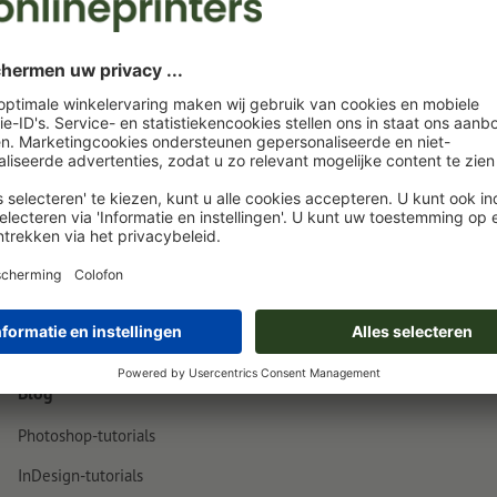
acatures vindt u in ons Duitstalige vacature- en carrièreportaal. Wi
n naar
application@onlineprinters.com
.
ers GmbH
nelia Moller-Atam
le & Culture
-Str. 10
adt/Aisch
61 8989 2888
Blog
Photoshop-tutorials
InDesign-tutorials