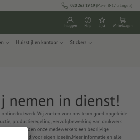
020 262 19 19
(Ma-vr 8-17 u Engels)
Inloggen
Help
Lijst
Winkelwagen
en
Huisstijl en kantoor
Stickers
ij nemen in dienst!
 onlinedrukwerk. Wij zoeken voor ons team goed opgeleide
uctie, productieregeling, vervolgbewerking van drukwerk
design.Wij bieden onze medewerkers een bedrijvige
veel vrijheid voor eigen ideeën.Meer informatie en alle