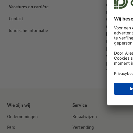
openstaande v
Vacatures en carrière
mail te sture
Contact
Contact:
Onlineprint
Juridische informatie
Mevrouw Cor
Director Peop
Rudolf-Diesel
91413 Neust
Duitsland
Tel.: +49 91
Wie zijn wij
Service
Ondernemingen
Betaalwijzen
Pers
Verzending