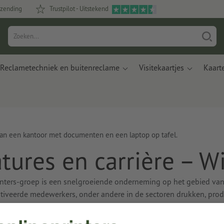
rzending
Trustpilot - Uitstekend
Reclametechniek en buitenreclame
Visitekaartjes
Kaart
tures en carrière – W
nters-groep is een snelgroeiende onderneming op het gebied van
tiveerde medewerkers, onder andere in de sectoren drukken, prod
et gebied van onlinemarketing, IT, software-ontwikkeling en web
, moderne productietechnologieën en software-uitrusting evenals 