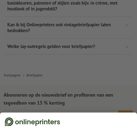
basiskleuren, patronen of stijlen zoals bijv. in crème, met
houtlook of in jugendstil?
Kan ik bij Onlineprinters ook vintagebriefpapier laten
bedrukken?
Welke lay-outregels gelden voor briefpapier?
Startpagina
Briefpapier
Abonneren op de nieuwsbrief en profiteren van een
tegoedbon van 15 % korting
Wie zijn wij