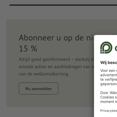
Abonneer u op de nieuwsbr
15 %
Altijd goed geïnformeerd – dankzij de nieuwsbr
actuele acties en aanbiedingen van onze onlined
van de welkomstkorting.
Nu aanmelden