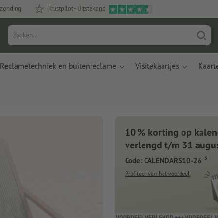
rzending
Trustpilot - Uitstekend
Reclametechniek en buitenreclame
Visitekaartjes
Kaart
10 % korting op kalen
oeken
verlengd t/m 31 augu
3
Code: CALENDARS10-26
kt van appelresten
Profiteer van het voordeel