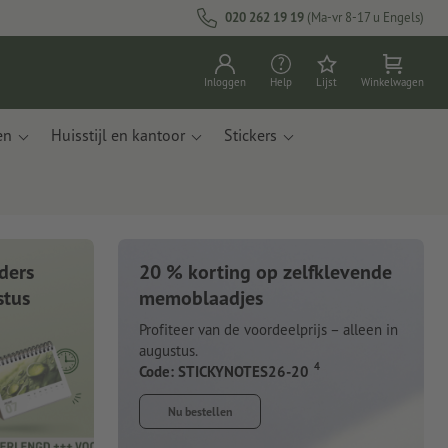
020 262 19 19
(Ma-vr 8-17 u Engels)
Inloggen
Help
Lijst
Winkelwagen
en
Huisstijl en kantoor
Stickers
ders
20 % korting op zelfklevende
stus
memoblaadjes
Profiteer van de voordeelprijs – alleen in
augustus.
4
Code: STICKYNOTES26-20
Nu bestellen