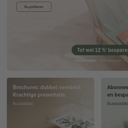
Brochures: dubbel veredeld.
Abonneer
Krachtige presentatie.
en besp
Nu ontdekken
Nu aanmelde