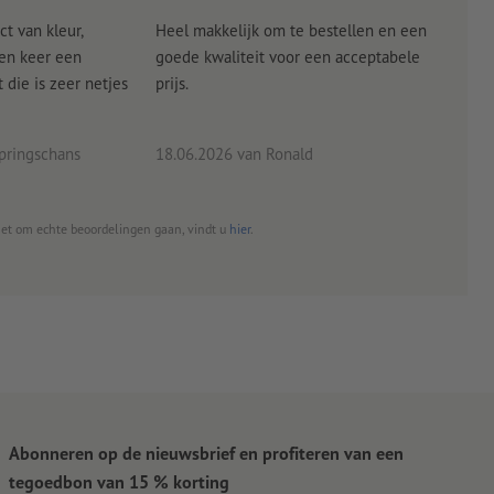
ct van kleur,
Heel makkelijk om te bestellen en een
Als
een keer een
goede kwaliteit voor een acceptabele
KLED
die is zeer netjes
prijs.
tevr
eind
pringschans
18.06.2026
van Ronald
02.0
het om echte beoordelingen gaan, vindt u
hier
.
Abonneren op de nieuwsbrief en profiteren van een
tegoedbon van 15 % korting