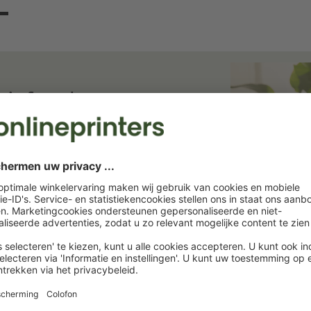
ief en bespaar
ief. Wij houden u op de hoogte van
rukkerij. Abonneer u nu en profiteer