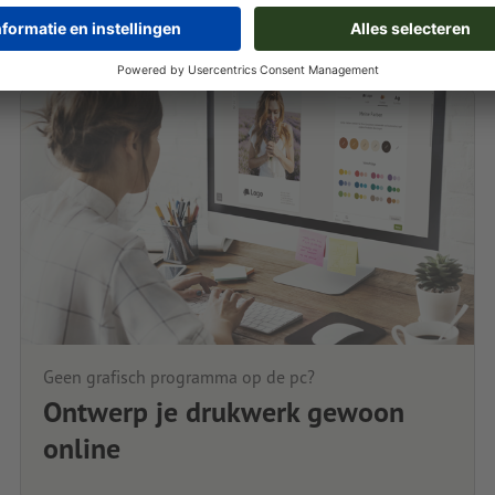
Geen grafisch programma op de pc?
Ontwerp je drukwerk gewoon
online