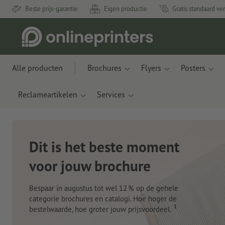
Beste prijs-garantie
Eigen productie
Gratis standaard ve
Alle producten
Brochures
Flyers
Posters
Reclameartikelen
Services
Nieuwe notitieb
Met innovatieve materialen gemaa
en plastic uit de oceaan
Nu bestellen