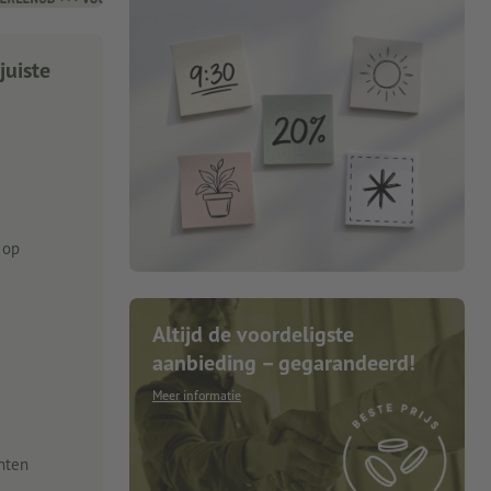
juiste
 op
Altijd de voordeligste
aanbieding – gegarandeerd!
Meer informatie
nten