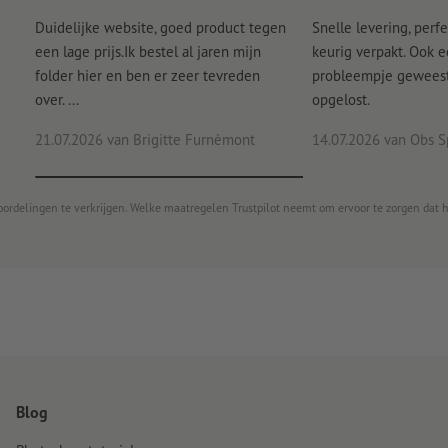
Duidelijke website, goed product tegen
Snelle levering, perfe
een lage prijs.Ik bestel al jaren mijn
keurig verpakt. Ook 
folder hier en ben er zeer tevreden
probleempje geweest 
over. ...
opgelost.
21.07.2026
van Brigitte Furnèmont
14.07.2026
van Obs S
oordelingen te verkrijgen. Welke maatregelen Trustpilot neemt om ervoor te zorgen dat 
Blog