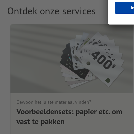
Ontdek onze services
Gewoon het juiste materiaal vinden?
Voorbeeldensets: papier etc. om
vast te pakken