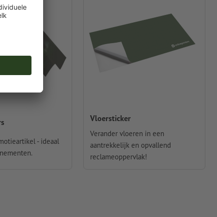
Vloersticker
rs
Verander vloeren in een
otieartikel - ideaal
aantrekkelijk en opvallend
enementen.
reclameoppervlak!