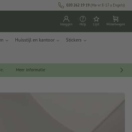
020 262 19 19
(Ma-vr 8-17 u Engels)
Inloggen
Help
Lijst
Winkelwagen
en
Huisstijl en kantoor
Stickers
de.
Meer informatie