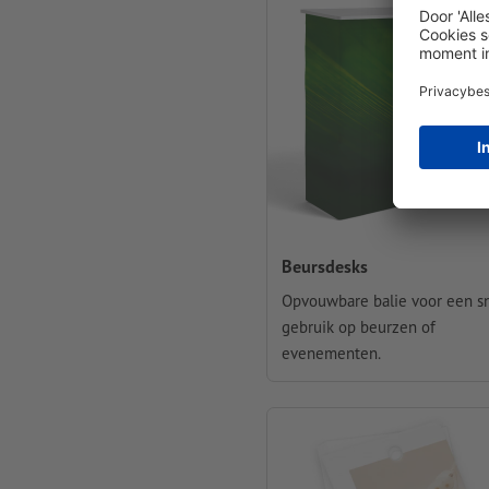
Beursdesks
Opvouwbare balie voor een s
gebruik op beurzen of
evenementen.