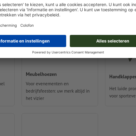
Meubelhoezen
Handklappe
nel
Voor evenementen en
Het luide prom
bedrijfsfeesten: uw merk altijd in
voor sportev
het vizier