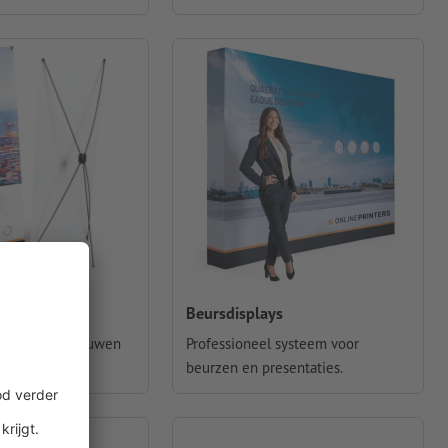
Beursdisplays
 snel op te bouwen
Professioneel systeem voor
stemen.
beurzen en presentaties.