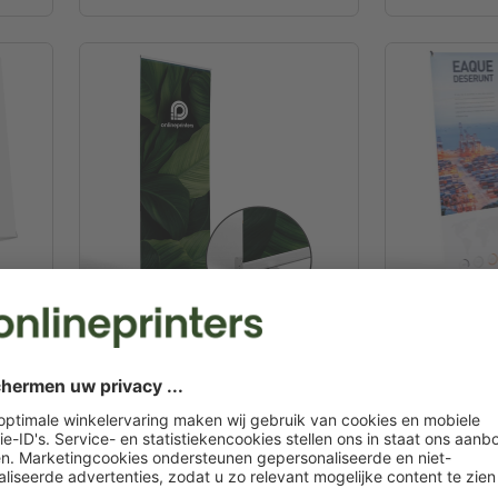
Roll-up banner
X-/L- banner
or
Complete rollup-systemen of
Eenvoudig en
alleen drukwerk zonder frame.
presentatiesy