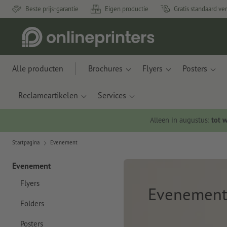
Beste prijs-garantie
Eigen productie
Gratis standaard ve
Alle producten
Brochures
Flyers
Posters
Reclameartikelen
Services
Alleen in augustus:
tot 
Startpagina
Evenement
Evenement
Flyers
Evenemen
Folders
Posters