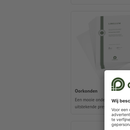
Oorkonden
Een mooie onderscheiding vo
uitstekende prestaties.