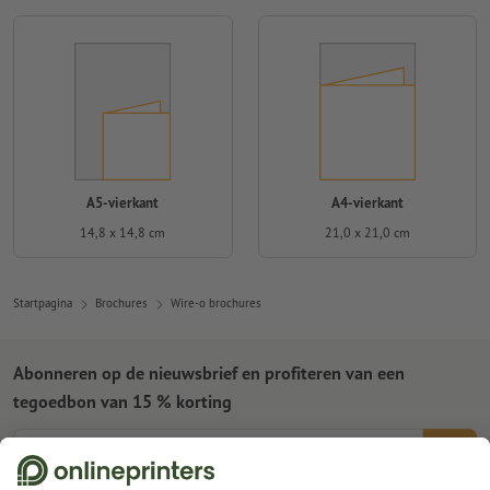
A5-vierkant
A4-vierkant
14,8 x 14,8 cm
21,0 x 21,0 cm
Startpagina
Brochures
Wire-o brochures
Abonneren op de nieuwsbrief en profiteren van een
tegoedbon van 15 % korting