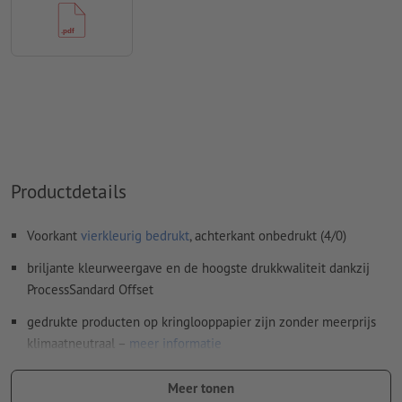
Kleurmodus:
CMYK, FOGRA51 (PSO Coated v3) voor gestreken
papier, FOGRA52 (PSO Uncoated v3 FOGRA52) voor
ongestreken papier
Spel- en zetfouten
worden door ons niet gecontroleerd
Overdrukinstellingen
worden door ons niet gecontroleerd
Commentaren
worden verwijderd en niet afgedrukt
Inhoud van
formuliervelden
worden mee afgedrukt
Productdetails
Hoe maak ik afdrukgegevens correct?
Voorkant
vierkleurig bedrukt
, achterkant onbedrukt (4/0)
briljante kleurweergave en de hoogste drukkwaliteit dankzij
ProcessSandard Offset
gedrukte producten op kringlooppapier zijn zonder meerprijs
klimaatneutraal –
meer informatie
Formaatadviezen:
Meer tonen