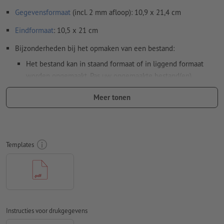
Gegevensformaat
(incl. 2 mm afloop): 10,9 x 21,4 cm
Eindformaat
: 10,5 x 21 cm
Bijzonderheden bij het opmaken van een bestand:
Het bestand kan in staand formaat of in liggend formaat
worden opgemaakt. Pas uw opgemaakte bestand(en)
dienovereenkomstig aan.
Meer tonen
Om ervoor te zorgen dat het motief bij het eindproduct niet
op de kop staat, dient in het opgemaakte bestand rekening
te worden gehouden met de
leesrichting
Templates
Resolutie:
300 dpi
Rondom 2 mm
afloop
aanhouden, belangrijke informatie met
ten minste 4 mm afstand ten opzichte van het eindformaat
Lettertypes
moeten volledig worden ingesloten of omgezet
naar krommen
Instructies voor drukgegevens