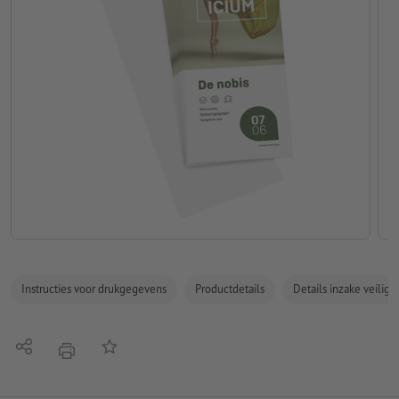
Instructies voor drukgegevens
Productdetails
Details inzake veilig
Delen
Op de lijst
afdrukken