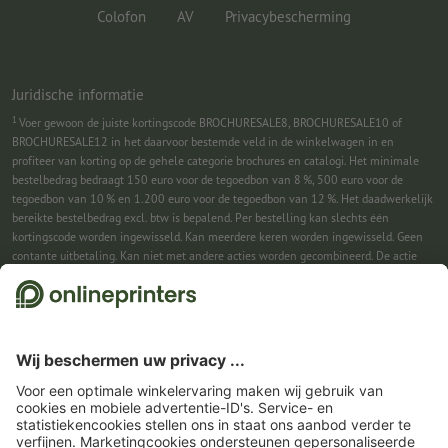
Colofon
AV
Privacybescherming
Juridische informatie
1
Voer gewoon de juiste kortingscode BROCHURESALE8, BROCHURESALE10 of
BROCHURESALE12 in het daarvoor bestemde veld in de winkelwagen in en
profiteer van korting op de gehele categorie brochures en catalogi. Het minimale
bestelbedrag bedraagt 150 euro voor de tegoedbon van 8 %, 500 euro voor de
tegoedbon van 10 % en 1.200 euro voor de tegoedbon van 12 %. Het daadwerkelijk
bereikte bestelbedrag excl. btw is bepalend. Per bestelling kan slechts één
kortingscode worden ingewisseld. Kan meerdere keren worden ingewisseld. Geen
contante uitbetaling. Kan niet met andere acties worden gecombineerd. De actie
geldt tot en met 31-08-2026.
2
Je ontvangst eerst een e-mail waarin je de aanmelding voor de nieuwsbrief
bevestigt met één klik. Pas daarna sturen we je de kortingscode en voortaan onze
nieuwsbrief toe. Natuurlijk kun je je te allen tijde weer afmelden. Kan 1x worden
ingewisseld. Geen minimumbestelwaarde. Maximale hoogte van de korting: € 150
van de bestelwaarde (netto). Geen contante uitbetaling. Kan niet worden
gecombineerd met andere acties of kortingscodes.
De tegoedbon is na ontvangst
zes weken geldig.