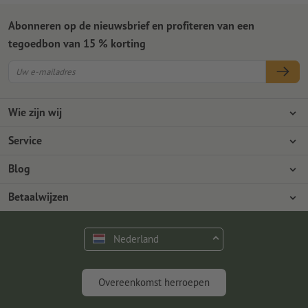
Abonneren op de nieuwsbrief en profiteren van een
tegoedbon van 15 % korting
Wie zijn wij
Ondernemingen
Service
Pers
Betaalwijzen
Blog
Vacatures en carrière
Verzending
Photoshop-tutorials
Betaalwijzen
Milieubescherming
Reclamatie
InDesign-tutorials
Overschrijving
Contact
Nederland
Premium programma
Gratis lettertypes en fonts
FAQ
Marketing en insights
Overeenkomst herroepen