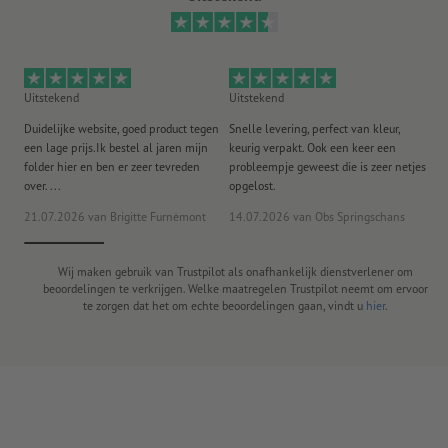
Uitstekend
Uitstekend
Ui
Duidelijke website, goed product tegen
Snelle levering, perfect van kleur,
He
een lage prijs.Ik bestel al jaren mijn
keurig verpakt. Ook een keer een
ee
folder hier en ben er zeer tevreden
probleempje geweest die is zeer netjes
ac
over. ...
opgelost.
21.07.2026
van Brigitte Furnèmont
14.07.2026
van Obs Springschans
18
Wij maken gebruik van Trustpilot als onafhankelijk dienstverlener om
beoordelingen te verkrijgen. Welke maatregelen Trustpilot neemt om ervoor
te zorgen dat het om echte beoordelingen gaan, vindt u
hier
.