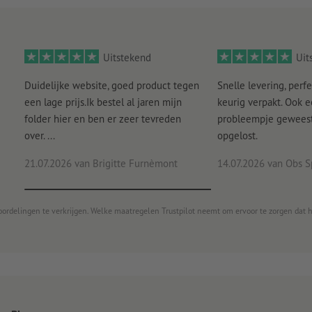
Uitstekend
Uit
Duidelijke website, goed product tegen
Snelle levering, perfe
een lage prijs.Ik bestel al jaren mijn
keurig verpakt. Ook 
folder hier en ben er zeer tevreden
probleempje geweest 
over. ...
opgelost.
21.07.2026
van Brigitte Furnèmont
14.07.2026
van Obs S
oordelingen te verkrijgen. Welke maatregelen Trustpilot neemt om ervoor te zorgen dat 