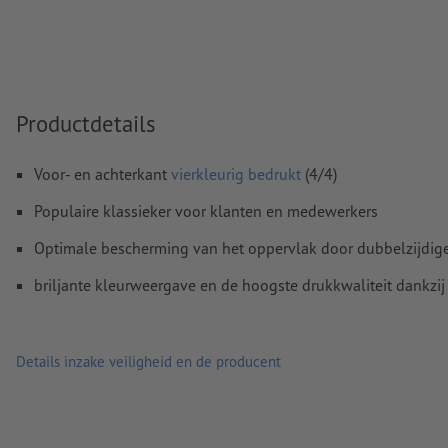
Kleurmodus:
CMYK, FOGRA51 (PSO Coated v3) voor gestreke
FOGRA52 (PSO Uncoated v3 FOGRA52) voor ongestreken pa
Spel- en zetfouten
worden door ons niet gecontroleerd
Overdrukinstellingen
worden door ons niet gecontroleerd
Productdetails
Commentaren
worden verwijderd en niet afgedrukt
Voor- en achterkant
vierkleurig bedrukt
(4/4)
Inhoud van
formuliervelden
worden mee afgedrukt
Populaire klassieker voor klanten en medewerkers
Hoe maak ik afdrukgegevens correct?
Optimale bescherming van het oppervlak door dubbelzijdige
briljante kleurweergave en de hoogste drukkwaliteit dankzij
Details inzake veiligheid en de producent