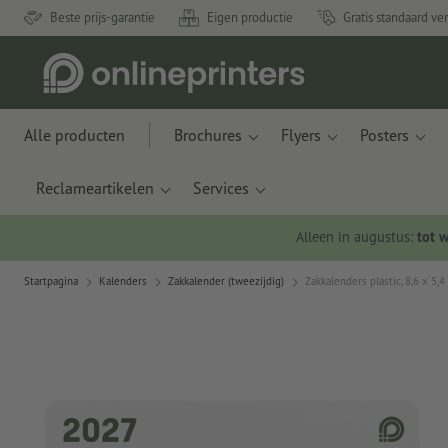
Beste prijs-garantie
Eigen productie
Gratis standaard ve
Alle producten
Brochures
Flyers
Posters
Reclameartikelen
Services
Alleen in augustus:
tot 
Startpagina
Kalenders
Zakkalender (tweezijdig)
Zakkalenders plastic, 8,6 x 5,