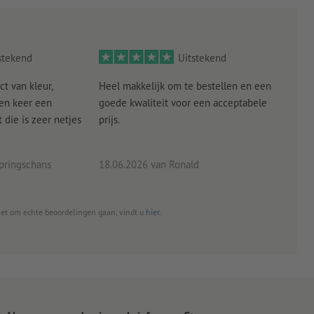
stekend
Uitstekend
ct van kleur,
Heel makkelijk om te bestellen en een
Als
een keer een
goede kwaliteit voor een acceptabele
KLED
die is zeer netjes
prijs.
tevr
eind
pringschans
18.06.2026
van Ronald
02.0
het om echte beoordelingen gaan, vindt u
hier
.