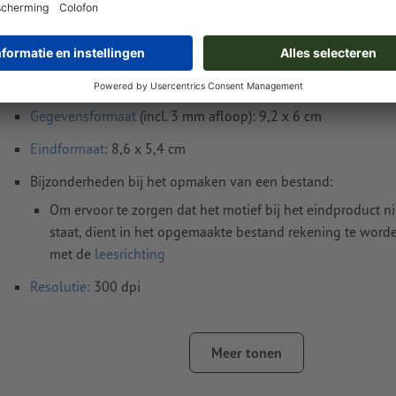
Instructies voor drukgegevens Zakkalenders p
8,6 x 5,4 cm
Gegevensformaat
(incl. 3 mm afloop): 9,2 x 6 cm
Eindformaat
: 8,6 x 5,4 cm
Bijzonderheden bij het opmaken van een bestand:
Om ervoor te zorgen dat het motief bij het eindproduct n
staat, dient in het opgemaakte bestand rekening te wor
met de
leesrichting
Resolutie:
300 dpi
Rondom 3 mm
afloop
aanhouden, belangrijke informatie me
4 mm afstand ten opzichte van het eindformaat
Meer tonen
Lettertypes
moeten volledig worden ingesloten of omgezet