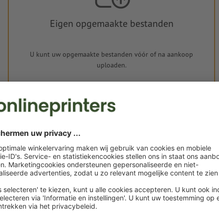
Eigen opgemaakte bestanden
U kunt uw opgemaakte bestanden vóór of na aankoop
uploaden.
Nu uploaden
Levering circa:
€ 74,16
€
wo. 26 aug. - vr. 28 aug.
excl. btw
inc
Gewicht: ca.
40 g