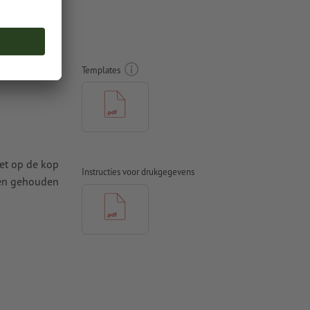
lastic,
Templates
iet op de kop
Instructies voor drukgegevens
den gehouden
t ten minste
 naar krommen