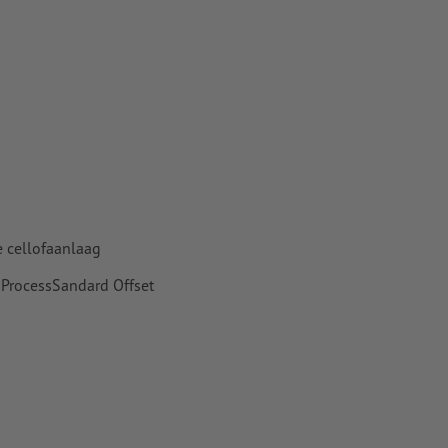
n papier,
pier
 cellofaanlaag
 ProcessSandard Offset