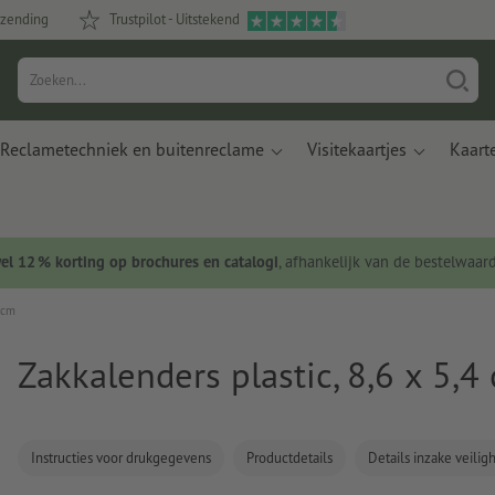
rzending
Trustpilot - Uitstekend
Reclametechniek en buitenreclame
Visitekaartjes
Kaart
wel 12 % korting op brochures en catalogi
, afhankelijk van de bestelwaar
4 cm
Zakkalenders plastic, 8,6 x 5,4
Instructies voor drukgegevens
Productdetails
Details inzake veili