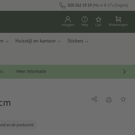
020 262 19 19
(Ma-vr 8-17 u Engels)
Inloggen
Help
Lijst
Winkelwagen
en
Huisstijl en kantoor
Stickers
de.
Meer informatie
 cm
afdrukken
Delen
Op de li
gheid en de producent