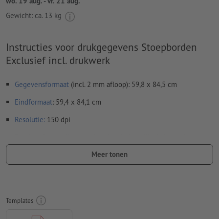
wo. 19 aug. - vr. 21 aug.
Gewicht: ca.
13 kg
Instructies voor drukgegevens Stoepborden
Exclusief incl. drukwerk
Gegevensformaat
(incl. 2 mm afloop): 59,8 x 84,5 cm
Eindformaat
: 59,4 x 84,1 cm
Resolutie:
150 dpi
Rondom 2 mm
afloop
aanhouden, belangrijke informatie met
ten minste 4 mm afstand ten opzichte van het eindformaat
Meer tonen
Lettertypes
moeten volledig worden ingesloten of omgezet
naar krommen
Kleurmodus:
CMYK, FOGRA51 (PSO Coated v3)
Templates
Spel- en zetfouten
worden door ons niet gecontroleerd