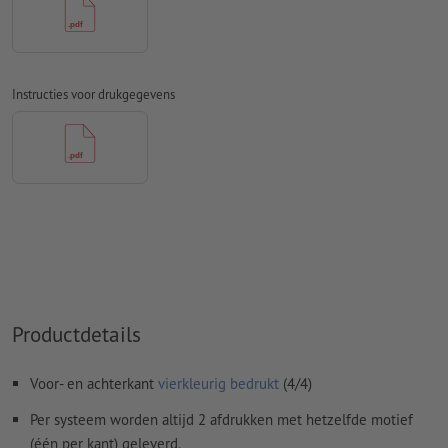
Overdrukinstellingen
worden door ons niet gecontroleerd
Commentaren
worden verwijderd en niet afgedrukt
Instructies voor drukgegevens
Inhoud van
formuliervelden
worden mee afgedrukt
Hoe maak ik afdrukgegevens correct?
Productdetails
Voor- en achterkant
vierkleurig bedrukt
(4/4)
Per systeem worden altijd 2 afdrukken met hetzelfde motief
(één per kant) geleverd.