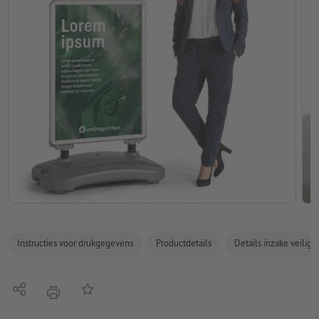
Instructies voor drukgegevens
Productdetails
Details inzake veilig
Delen
Op de lijst
afdrukken