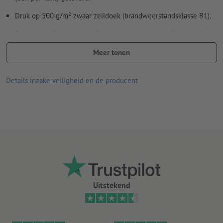
Druk op 500 g/m² zwaar zeildoek (brandweerstandsklasse B1).
Door antireflex beschermfolie (ontspiegeld en reflectievrij)
beschermd en daardoor weerbestendig.
Meer tonen
Zeer zware uitvoering, die ook bij sterke wind kan worden
gebruikt.
Details inzake veiligheid en de producent
De voet kan met water worden gevuld.
Met wieltjes voor eenvoudig transport.
Totale afmetingen (h x b x d): 127,9 x 80,0 x 66,0 cm
er kan maar één ontwerp worden gebruikt per bestelling
Uitstekend