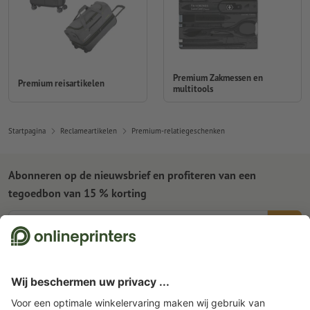
Premium Zakmessen en
Premium reisartikelen
multitools
Startpagina
Reclameartikelen
Premium-relatiegeschenken
Abonneren op de nieuwsbrief en profiteren van een
tegoedbon van 15 % korting
Wie zijn wij
Ondernemingen
Service