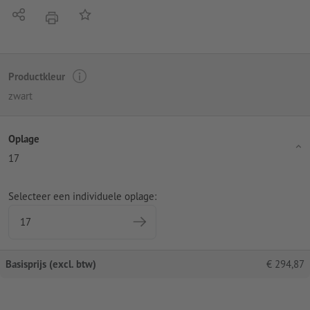
Delen
Op de lijst
afdrukken
Productkleur
zwart
Oplage
17
Selecteer een individuele oplage:
Basisprijs (excl. btw)
€
294,87