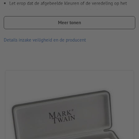
Let erop dat de afgebeelde kleuren of de veredeling op het
beeldscherm vanwege de lichtomstandigheden of de
monitorinstelling kunnen afwijken van de daadwerkelijk
Meer tonen
productkleuren.
Materiaal: metaal
Details inzake veiligheid en de producent
afmetingen: 14,4 x ø 1,1 cm
merk: Mark Twain
Verpakking: Doos
verwerking: lasergegraveerd motief
Graveerpositie: Rechts van de clip