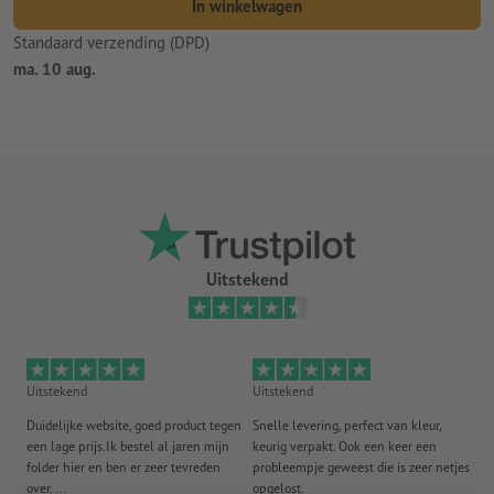
In winkelwagen
Standaard verzending (DPD)
ma. 10 aug.
Uitstekend
Uitstekend
Uitstekend
Ui
Duidelijke website, goed product tegen
Snelle levering, perfect van kleur,
He
een lage prijs.Ik bestel al jaren mijn
keurig verpakt. Ook een keer een
ee
folder hier en ben er zeer tevreden
probleempje geweest die is zeer netjes
ac
over. ...
opgelost.