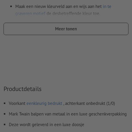
Maak een nieuw kleurveld aan en wijs aan het
in te
graveren motief
de desbetreffende kleur toe.
naam van de staal: "Laser"
Meer tonen
kleurtype: steunkleur
kleurwaarde: naar keuze
Aanwijzing: Deze "kleur" is alleen bedoeld voor
productiedoeleinden, het is geen gekleurd ingegraveerd
motief
Het drukklare pdf-bestand mag alleen vectoren bevatten;
jpeg- of tiff- afbeeldingen en -templates zijn niet geschikt
Productdetails
Meer informatie en tips over
vectorgegevens
vindt u in
Voorkant
eenkleurig bedrukt
, achterkant onbedrukt (1/0)
onze Help-functie.
Mark Twain balpen van metaal in een luxe geschenkverpakking
Spel- en zetfouten
worden door ons niet gecontroleerd
Deze wordt geleverd in een luxe doosje
Hoe maak ik afdrukgegevens correct?