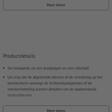
Meer tonen
kleurtype: steunkleur
kleurwaarde: naar keuze
Aanwijzing: Deze "kleur" is alleen bedoeld voor
productiedoeleinden, het is geen gekleurd ingegraveerd
motief
Het drukklare pdf-bestand mag alleen vectoren bevatten;
jpeg- of tiff- afbeeldingen en -templates zijn niet geschikt
Productdetails
Meer informatie en tips over
vectorgegevens
vindt u in
Set bestaande uit een draaibalpen en een rollerball
onze Help-functie.
Let erop dat de afgebeelde kleuren of de veredeling op het
Spel- en zetfouten
worden door ons niet gecontroleerd
beeldscherm vanwege de lichtomstandigheden of de
monitorinstelling kunnen afwijken van de daadwerkelijk
Hoe maak ik afdrukgegevens correct?
productkleuren.
vulling: blauwe kunststof vulling
Meer tonen