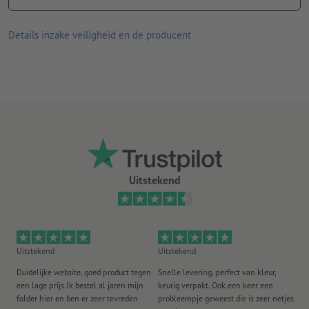
Materiaal: metaal
merk: Ferraghini
Details inzake veiligheid en de producent
Verpakking: Doos
verwerking: lasergegraveerd motief
Graveerpositie: Rechts van de clip
Uitstekend
Uitstekend
Uitstekend
Ui
Duidelijke website, goed product tegen
Snelle levering, perfect van kleur,
He
een lage prijs.Ik bestel al jaren mijn
keurig verpakt. Ook een keer een
ee
folder hier en ben er zeer tevreden
probleempje geweest die is zeer netjes
ac