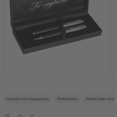
Instructies voor drukgegevens
Productdetails
Details inzake veilig
Delen
Op de lijst
afdrukken