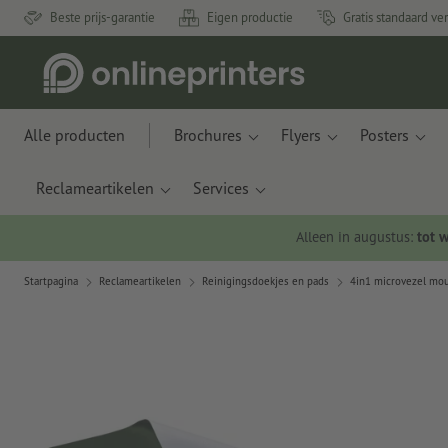
Beste prijs-garantie
Eigen productie
Gratis standaard ve
Alle producten
Brochures
Flyers
Posters
Reclameartikelen
Services
Alleen in augustus:
tot 
Startpagina
Reclameartikelen
Reinigingsdoekjes en pads
4in1 microvezel mo