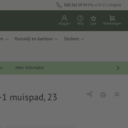
020 262 19 19
(Ma-vr 8-17 u Engels)
Inloggen
Help
Lijst
Winkelwagen
en
Huisstijl en kantoor
Stickers
de.
Meer informatie
-1 muispad, 23
afdrukken
Delen
Op de li