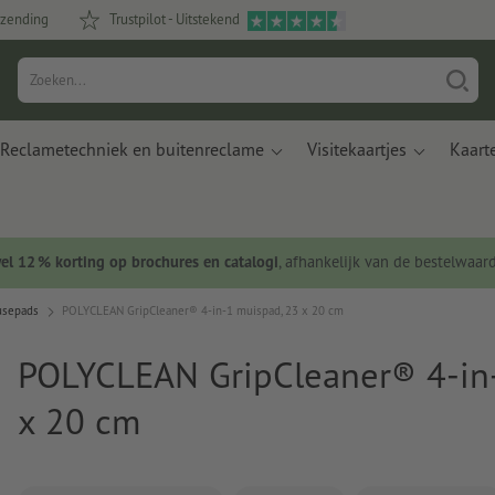
rzending
Trustpilot - Uitstekend
Reclametechniek en buitenreclame
Visitekaartjes
Kaart
wel 12 % korting op brochures en catalogi
, afhankelijk van de bestelwaar
usepads
POLYCLEAN GripCleaner® 4-in-1 muispad, 23 x 20 cm
POLYCLEAN GripCleaner® 4-in
x 20 cm