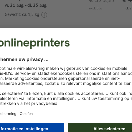
vr. 21 aug. - di. 25 aug.
excl. btw
incl. 
Gewicht: ca.
1,5 kg
Instructies voor drukgegevens POLYCLEAN
GripCleaner® 4-in-1 muispad, 23 x 20 cm
Gegevensformaat
: 23,6 x 20,6 cm
Eindformaat
: 23 x 20 cm
Bijzonderheden bij het opmaken van een bestand:
Let erop dat een kleine tekstregel met meer informatie a
door ons op uw product wordt geplaatst. Meer informatie 
vindt u op de datasheets. Let erop dat de positie iets kan 
Rondom 3 mm
afloop
aanhouden, belangrijke informatie me