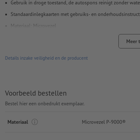
Gebruik in droge toestand, de autospons reinigt zonder wat
Standaardinlegkaarten met gebruiks- en onderhoudsinstructi
Materiaal: Microvezel
Made in Germany
Meer 
Verpakking: Stuks verpakking – polyzak
Details inzake veiligheid en de producent
verwerking: digitaal printen
Drukpositie: Aan de voorkant
Voorbeeld bestellen
Bestel hier een onbedrukt exemplaar.
Materiaal
Microvezel P-9000®