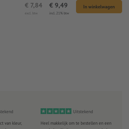
€ 7,84
€ 9,49
In winkelwagen
excl. btw
incl. 21% btw
stekend
Uitstekend
ct van kleur,
Heel makkelijk om te bestellen en een
Als