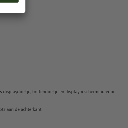
 naar krommen
0,2 mm
 displaydoekje, brillendoekje en displaybescherming voor
ots aan de achterkant