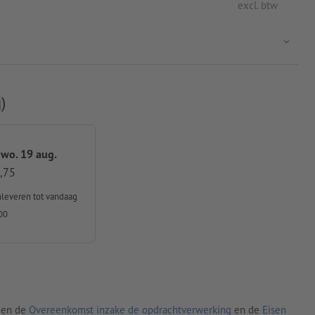
excl. btw
)
 wo. 19 aug.
,75
nleveren
tot vandaag
00
den de
Overeenkomst inzake de opdrachtverwerking
en de
Eisen