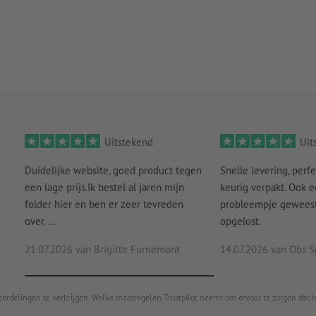
Uitstekend
Uit
Duidelijke website, goed product tegen
Snelle levering, perfe
een lage prijs.Ik bestel al jaren mijn
keurig verpakt. Ook 
folder hier en ben er zeer tevreden
probleempje geweest 
over. ...
opgelost.
21.07.2026
van Brigitte Furnèmont
14.07.2026
van Obs S
oordelingen te verkrijgen. Welke maatregelen Trustpilot neemt om ervoor te zorgen dat 