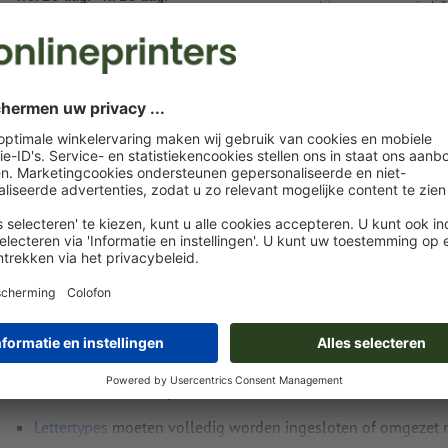
excl. btw
incl. 
Gewicht: ca.
900 g
Instructies voor drukgegevens Zelfklevende
memoblaadjes, Bestelwagen, 9,4 x 5,2 cm, 4/
Gegevensformaat
: 10 x 7,2 cm
Overvulling:
3 mm
Eindformaat
: 9,4 x 5,2 cm
Resolutie:
300 dpi
Rondom 0 mm
afloop
aanhouden, belangrijke informatie me
4 mm afstand ten opzichte van het eindformaat
Lettertypes
moeten volledig worden ingesloten of omgezet