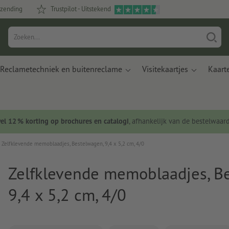
rzending
Trustpilot - Uitstekend
Reclametechniek en buitenreclame
Visitekaartjes
Kaart
wel 12 % korting op brochures en catalogi
, afhankelijk van de bestelwaar
Zelfklevende memoblaadjes, Bestelwagen, 9,4 x 5,2 cm, 4/0
Zelfklevende memoblaadjes, B
9,4 x 5,2 cm, 4/0