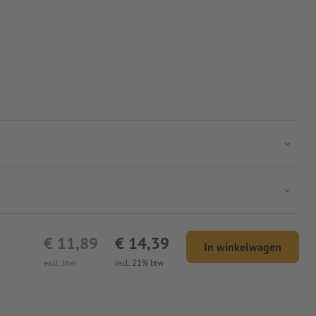
€ 11,89
€ 14,39
In winkelwagen
excl. btw
incl. 21% btw