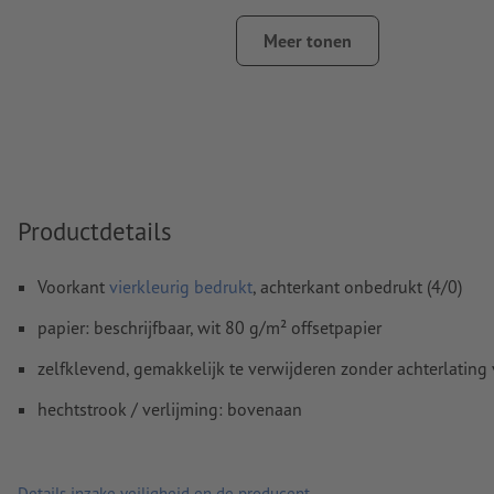
Kleurmodus:
CMYK, FOGRA52 (PSO Uncoated v3 FOGRA52) 
Meer tonen
ongestreken papier
Spel- en zetfouten
worden door ons niet gecontroleerd
Overdrukinstellingen
worden door ons niet gecontroleerd
Commentaren
worden verwijderd en niet afgedrukt
Inhoud van
formuliervelden
worden mee afgedrukt
Productdetails
Hoe maak ik afdrukgegevens correct?
Voorkant
vierkleurig bedrukt
, achterkant onbedrukt (4/0)
papier: beschrijfbaar, wit 80 g/m² offsetpapier
zelfklevend, gemakkelijk te verwijderen zonder achterlating
hechtstrook / verlijming: bovenaan
Details inzake veiligheid en de producent