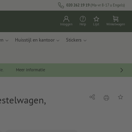
020 262 19 19
(Ma-vr 8-17 u Engels)
Inloggen
Help
Lijst
Winkelwagen
en
Huisstijl en kantoor
Stickers
de.
Meer informatie
estelwagen,
afdrukken
Delen
Op de li