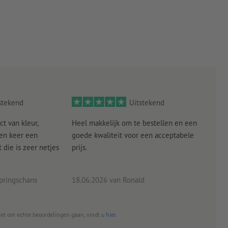
stekend
Uitstekend
ct van kleur,
Heel makkelijk om te bestellen en een
Als
een keer een
goede kwaliteit voor een acceptabele
KLED
die is zeer netjes
prijs.
tevr
eind
pringschans
18.06.2026
van Ronald
02.0
het om echte beoordelingen gaan, vindt u
hier
.