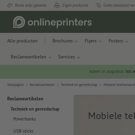
Beste prijs-garantie
Eigen productie
Gratis standaard ve
Alle producten
Brochures
Flyers
Posters
Reclameartikelen
Services
Alleen in augustus:
tot 
Startpagina
Reclameartikelen
Techniek en gereedschap
Mobiele telefoonacce
Reclameartikelen
Techniek en gereedschap
Mobiele te
Powerbanks
USB-sticks