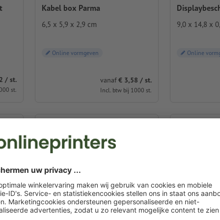
Kabel box Parma
Displaybesc
t
6,5 x 5,9 x 2,9 cm
9,0 x 14,8 x 0
Online vormgeven
Online vorm
 / st.
vanaf
€ 3,58 / st.
1000 st.
Incl. btw bij 1000 st.