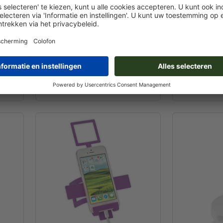
ssau
Draadloze oplader Galway
Draadloos o
7,2 x 8,0 x 12,0 cm
⌀ 9,0 x 0,8 c
 / st.
vanaf
€ 15,41 / st.
 500 st.
Incl. btw bij 500 st.