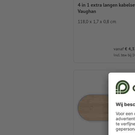
4 in 1 extra langen kabelse
Vaughan
118,0 x 1,7 x 0,8 cm
vanaf
€ 4,32
Incl. btw bij 