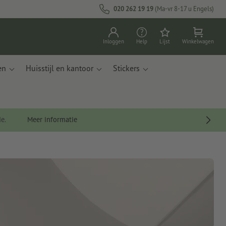
020 262 19 19
(Ma-vr 8-17 u Engels)
Inloggen
Help
Lijst
Winkelwagen
en
Huisstijl en kantoor
Stickers
de.
Meer informatie