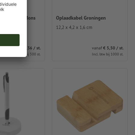
plaadstatio Mons
Oplaadkabel Groningen
m
12,2 x 4,2 x 1,6 cm
vanaf
€ 9,36 / st.
vanaf
€ 5,50 / st.
Incl. btw bij 500 st.
Incl. btw bij 1000 st.