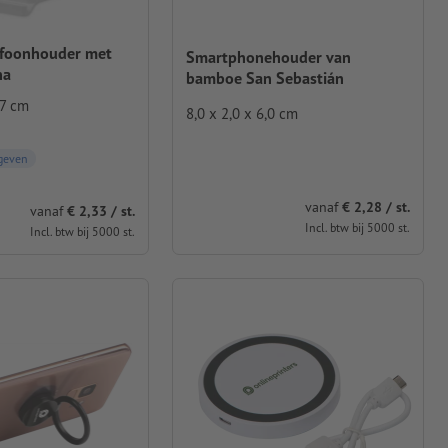
efoonhouder met
Smartphonehouder van
na
bamboe San Sebastián
,7 cm
8,0 x 2,0 x 6,0 cm
geven
vanaf
€ 2,28 / st.
vanaf
€ 2,33 / st.
Incl. btw bij 5000 st.
Incl. btw bij 5000 st.