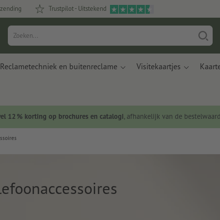
rzending
Trustpilot - Uitstekend
Reclametechniek en buitenreclame
Visitekaartjes
Kaart
wel 12 % korting op brochures en catalogi
, afhankelijk van de bestelwaar
ssoires
lefoonaccessoires