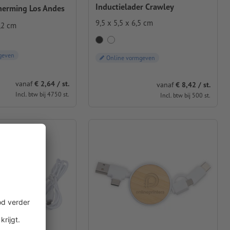
Inductielader Crawley
herming Los Andes
9,5 x 5,5 x 6,5 cm
,2 cm
geven
Online vormgeven
vanaf
€ 2,64 / st.
vanaf
€ 8,42 / st.
Incl. btw bij 4750 st.
Incl. btw bij 500 st.