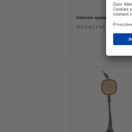
Inductie-oplaadstation Na
15,5 x 6,1 x 1,0 cm
vanaf
€ 14,13
Incl. btw bij