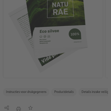
Instructies voor drukgegevens
Productdetails
Details inzake veilig
Delen
Op de lijst
afdrukken