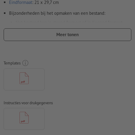
Eindformaat
: 21 x 29,7 cm
Bijzonderheden bij het opmaken van een bestand:
Het bestand kan in staand formaat of in liggend formaat
worden opgemaakt. Pas uw opgemaakte bestand(en)
Meer tonen
dienovereenkomstig aan.
Om ervoor te zorgen dat het motief bij het eindproduct niet
op de kop staat, dient in het opgemaakte bestand rekening
te worden gehouden met de
leesrichting
Templates
Resolutie:
300 dpi
Rondom 2 mm
afloop
aanhouden, belangrijke informatie met
ten minste 4 mm afstand ten opzichte van het eindformaat
Lettertypes
moeten volledig worden ingesloten of omgezet
Instructies voor drukgegevens
naar krommen
Kleurmodus:
CMYK, FOGRA51 (PSO Coated v3) voor gestreken
papier, FOGRA52 (PSO Uncoated v3 FOGRA52) voor
ongestreken papier