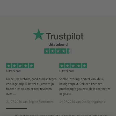
Uitstekend
Uitstekend
Uitstekend
Ui
Duidelijke website, goed product tegen
Snelle levering, perfect van kleur,
He
een lage prijs.Ik bestel al jaren mijn
keurig verpakt. Ook een keer een
ee
folder hier en ben er zeer tevreden
probleempje geweest die is zeer netjes
ac
over. ...
opgelost.
21.07.2026
van Brigitte Furnèmont
14.07.2026
van Obs Springschans
18
Wij maken gebruik van Trustpilot als onafhankelijk dienstverlener om