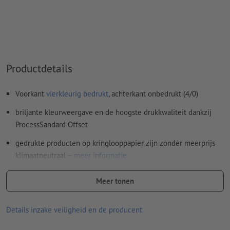
Spel- en zetfouten
worden door ons niet gecontroleerd
Overdrukinstellingen
worden door ons niet gecontroleerd
Commentaren
worden verwijderd en niet afgedrukt
Productdetails
Inhoud van
formuliervelden
worden mee afgedrukt
Voorkant
vierkleurig bedrukt
, achterkant onbedrukt (4/0)
Hoe maak ik afdrukgegevens correct?
briljante kleurweergave en de hoogste drukkwaliteit dankzij
ProcessSandard Offset
gedrukte producten op kringlooppapier zijn zonder meerprijs
klimaatneutraal –
meer informatie
Des te hoger het gramsgewicht, des te beter zijn de stevigheid
Meer tonen
en de lichtdekking van het papier
Voor flyers met iets extra's – ontdek onze
flyers met veredeling
Details inzake veiligheid en de producent