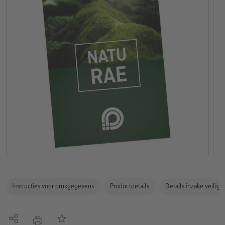
Instructies voor drukgegevens
Productdetails
Details inzake veilig
Delen
Op de lijst
afdrukken