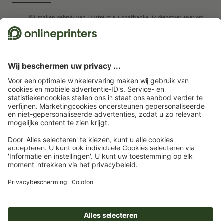
Wij maken gebruik van Trustpilot als onafhankelijk dienstverlener om
beoordelingen te verkrijgen. Welke maatregelen Trustpilot neemt om ervoor
te zorgen dat het om echte beoordelingen gaan, vindt u
hier
.
Startpagina
Vouwkaarten
Vouwkaarten eco-/natuurpapier
Vouwkaarten
eco-/natuurpapier staand formaat, A5
Abonneren op de nieuwsbrief en profiteren van een
tegoedbon van 15 % korting
Wie zijn wij
Ondernemingen
Service