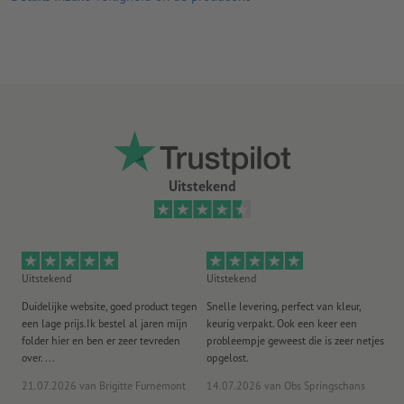
Uitstekend
Uitstekend
Uitstekend
Ui
Duidelijke website, goed product tegen
Snelle levering, perfect van kleur,
He
een lage prijs.Ik bestel al jaren mijn
keurig verpakt. Ook een keer een
ee
folder hier en ben er zeer tevreden
probleempje geweest die is zeer netjes
ac
over. ...
opgelost.
21.07.2026
van Brigitte Furnèmont
14.07.2026
van Obs Springschans
18