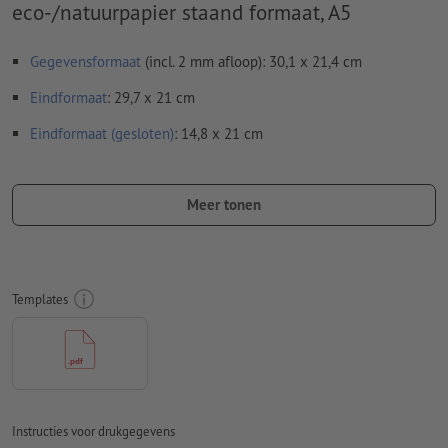
eco-/natuurpapier staand formaat, A5
Gegevensformaat
(incl. 2 mm afloop): 30,1 x 21,4 cm
Eindformaat
: 29,7 x 21 cm
Eindformaat (gesloten)
: 14,8 x 21 cm
Bijzonderheden bij het opmaken van een bestand:
Stuur ons a.u.b. geen losse zijden, maar een samengestelde
Meer tonen
buitenkant en samengestelde binnenkant - oftewel in totaal
twee drukklare pagina's - zie datasheet
vouwlijnen
kunnen niet worden geverifieerd
Templates
op de
looprichting
kunnen wij helaas niet altijd letten
Om ervoor te zorgen dat het motief bij het eindproduct niet
op de kop staat, dient in het opgemaakte bestand rekening
te worden gehouden met de
leesrichting
Instructies voor drukgegevens
Resolutie:
300 dpi