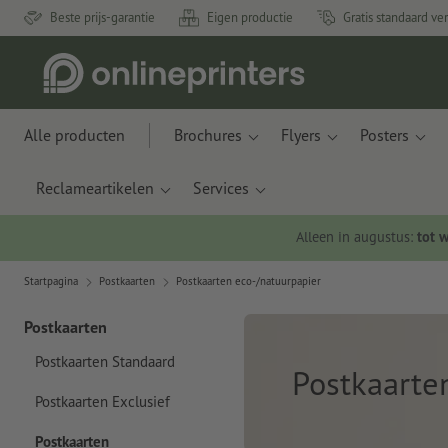
Beste prijs-garantie
Eigen productie
Gratis standaard ve
Alle producten
Brochures
Flyers
Posters
Reclameartikelen
Services
Alleen in augustus:
tot 
Startpagina
Postkaarten
Postkaarten eco-/natuurpapier
Postkaarten
Postkaarten Standaard
Postkaarte
Postkaarten Exclusief
Postkaarten