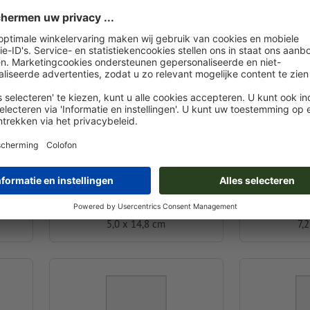
A6 half
5,0 x 14,8 cm
7,