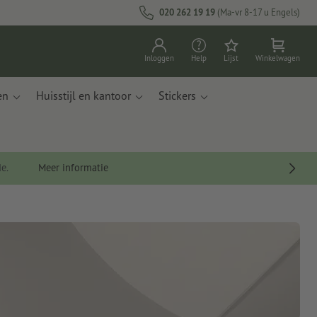
020 262 19 19
(Ma-vr 8-17 u Engels)
Inloggen
Help
Lijst
Winkelwagen
en
Huisstijl en kantoor
Stickers
de.
Meer informatie