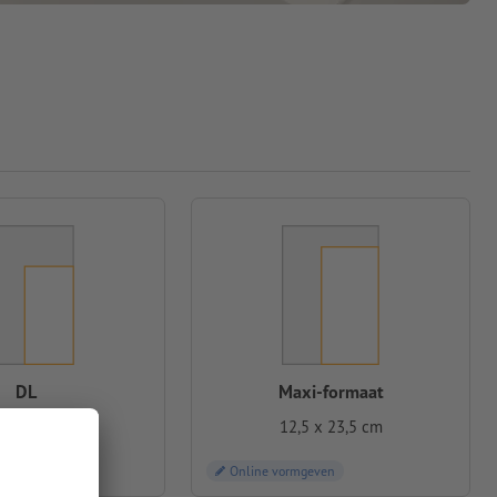
DL
Maxi-formaat
5 x 21,0 cm
12,5 x 23,5 cm
geven
Online vormgeven