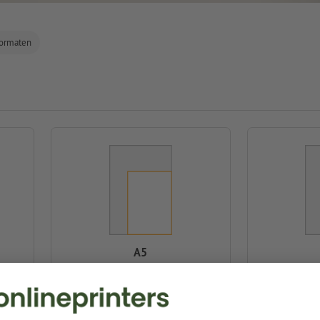
formaten
A5
14,8 x 21,0 cm
10,
Online vormgeven
Online vorm