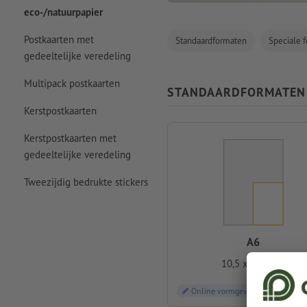
eco-/natuurpapier
Postkaarten met
Standaardformaten
Speciale 
gedeeltelijke veredeling
Multipack postkaarten
STANDAARDFORMATEN
Kerstpostkaarten
Kerstpostkaarten met
gedeeltelijke veredeling
Tweezijdig bedrukte stickers
A6
10,5 x 14,8 cm
Online vormgeven