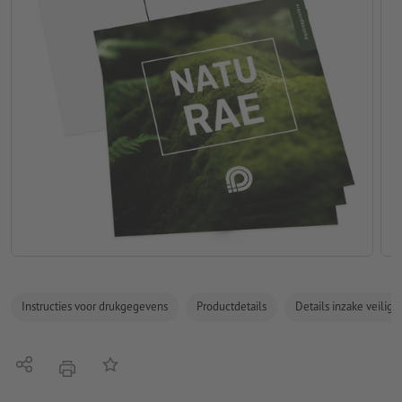
Instructies voor drukgegevens
Productdetails
Details inzake veilig
Delen
Op de lijst
afdrukken