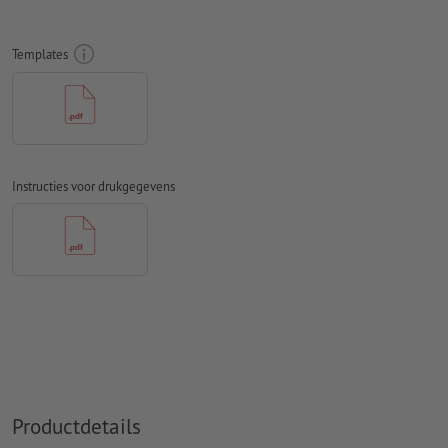
Resolutie:
300 dpi
Rondom 2 mm
afloop
aanhouden, belangrijke informatie met
Templates
ten minste 4 mm afstand ten opzichte van het eindformaat
Lettertypes
moeten volledig worden ingesloten of omgezet
naar krommen
Kleurmodus:
CMYK, FOGRA51 (PSO Coated v3) voor gestreken
papier, FOGRA52 (PSO Uncoated v3 FOGRA52) voor
Instructies voor drukgegevens
ongestreken papier
Spel- en zetfouten
worden door ons niet gecontroleerd
Overdrukinstellingen
worden door ons niet gecontroleerd
Commentaren
worden verwijderd en niet afgedrukt
Inhoud van
formuliervelden
worden mee afgedrukt
Hoe maak ik afdrukgegevens correct?
Productdetails