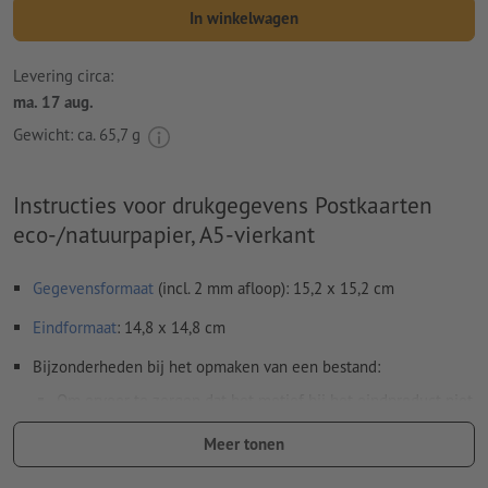
In winkelwagen
Levering circa:
ma. 17 aug.
Gewicht: ca.
65,7 g
Instructies voor drukgegevens Postkaarten
eco-/natuurpapier, A5-vierkant
Gegevensformaat
(incl. 2 mm afloop): 15,2 x 15,2 cm
Eindformaat
: 14,8 x 14,8 cm
Bijzonderheden bij het opmaken van een bestand:
Om ervoor te zorgen dat het motief bij het eindproduct niet
op de kop staat, dient in het opgemaakte bestand rekening
Meer tonen
te worden gehouden met de
leesrichting