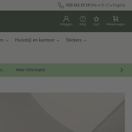
020 262 19 19
(Ma-vr 8-17 u Engels)
Inloggen
Help
Lijst
Winkelwagen
en
Huisstijl en kantoor
Stickers
de.
Meer informatie