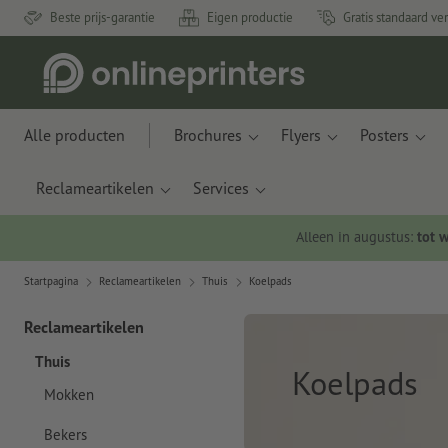
Beste prijs-garantie
Eigen productie
Gratis standaard ve
Alle producten
Brochures
Flyers
Posters
Reclameartikelen
Services
Alleen in augustus:
tot 
Startpagina
Reclameartikelen
Thuis
Koelpads
Reclameartikelen
Thuis
Koelpads
Mokken
Bekers