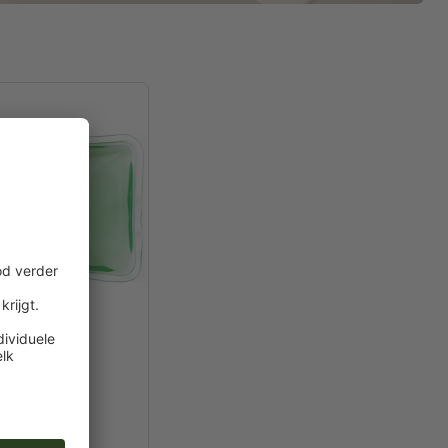
n Charles
,0 cm