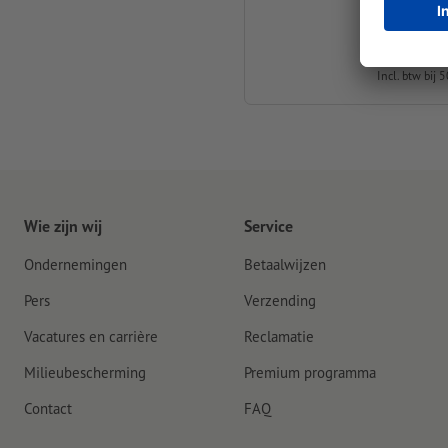
vanaf
€ 3,03
Incl. btw bij 
Wie zijn wij
Service
Ondernemingen
Betaalwijzen
Pers
Verzending
Vacatures en carrière
Reclamatie
Milieubescherming
Premium programma
Contact
FAQ