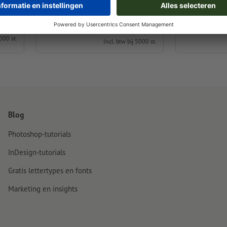
Online vormgeven
Online vorm
 / st.
vanaf
€ 3,31 / st.
5000 st.
Incl. btw bij 5000 st.
Blog
Photoshop-tutorials
InDesign-tutorials
Gratis lettertypes en fonts
Marketing en insights