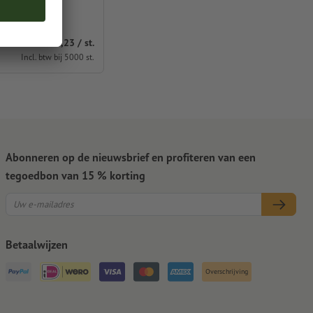
geven
vanaf
€ 1,23 / st.
Incl. btw bij 5000 st.
Abonneren op de nieuwsbrief en profiteren van een
tegoedbon van 15 % korting
Betaalwijzen
Overschrijving