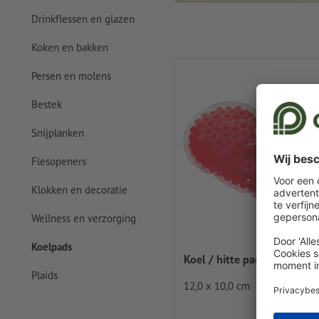
Drinkflessen en glazen
Koken en bakken
Persen en molens
Bestek
Snijplanken
Flesopeners
Klokken en decoratie
Wellness en verzorging
Koelpads
Koel / hitte pad Andorra
Plaids
12,0 x 10,0 cm