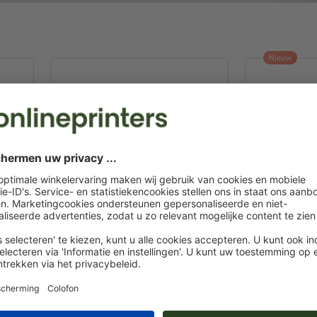
Nieuw
Koel / hitte pad Berkley
Warmtekusse
15,0 x 9,2 cm
6,0 x 1,0 x 10