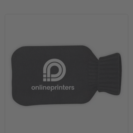
Inhoud: 500 ml
verwerking: zeef-transferdruk
Drukpositie: centraal