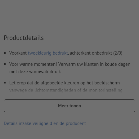
Het drukklare pdf-bestand mag alleen vectoren bevatten;
jpeg- of tiff- afbeeldingen en -templates zijn niet geschikt
Meer informatie en tips over
vectorgegevens
vindt u in
onze Help-functie.
Productdetails
Spel- en zetfouten
worden door ons niet gecontroleerd
Voorkant
tweekleurig bedrukt
, achterkant onbedrukt (2/0)
Hoe maak ik afdrukgegevens correct?
Voor warme momenten! Verwarm uw klanten in koude dagen
met deze warmwaterkruik
Let erop dat de afgebeelde kleuren op het beeldscherm
vanwege de lichtomstandigheden of de monitorinstelling
kunnen afwijken van de daadwerkelijke productkleuren.
Meer tonen
Materiaal: Rubber, gebreid
afmetingen: 15 x 5 x 26 cm
Details inzake veiligheid en de producent
Verpakking: niet apart verpakt