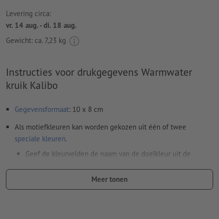
Levering circa:
vr. 14 aug. - di. 18 aug.
Gewicht: ca.
7,23 kg
Instructies voor drukgegevens Warmwater
kruik Kalibo
Gegevensformaat
: 10 x 8 cm
Als motiefkleuren kan worden gekozen uit één of twee
speciale kleuren
.
Geef de kleurvelden de naam van de doelkleur uit de
Pantone FORMULA GUIDE Solid Coated (bijv. "Pantone 286
C").
Meer tonen
Er zijn geen metallic- en neonkleuren mogelijk.
De drager kan bij het
drukken met witte inkt
doorschijnen