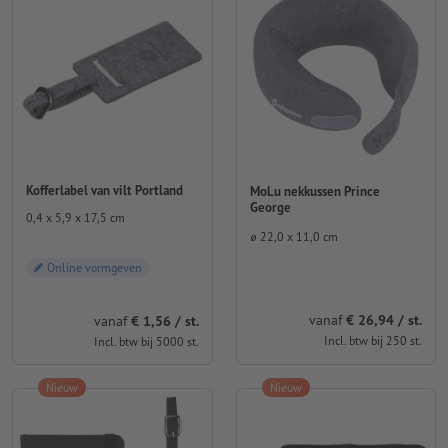
Kofferlabel van vilt Portland
MoLu nekkussen Prince
George
0,4 x 5,9 x 17,5 cm
⌀ 22,0 x 11,0 cm
Online vormgeven
vanaf
€ 26,94 / st.
vanaf
€ 1,56 / st.
Incl. btw bij 250 st.
Incl. btw bij 5000 st.
Nieuw
Nieuw