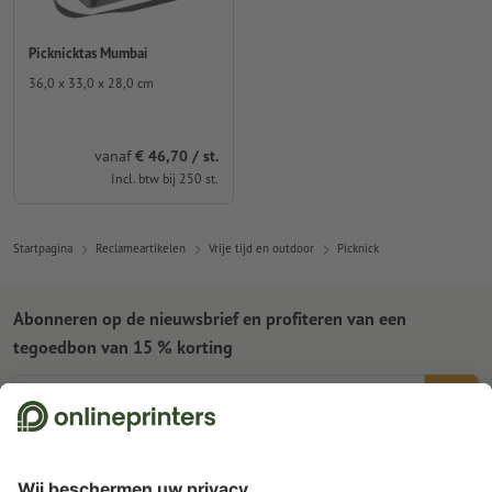
Picknicktas Mumbai
36,0 x 33,0 x 28,0 cm
vanaf
€ 46,70 / st.
Incl. btw bij 250 st.
Startpagina
Reclameartikelen
Vrije tijd en outdoor
Picknick
Abonneren op de nieuwsbrief en profiteren van een
tegoedbon van 15 % korting
Wie zijn wij