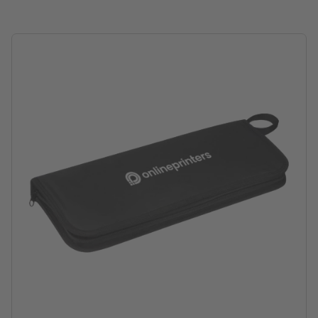
Drukpositie: op de tas, gecentreerd