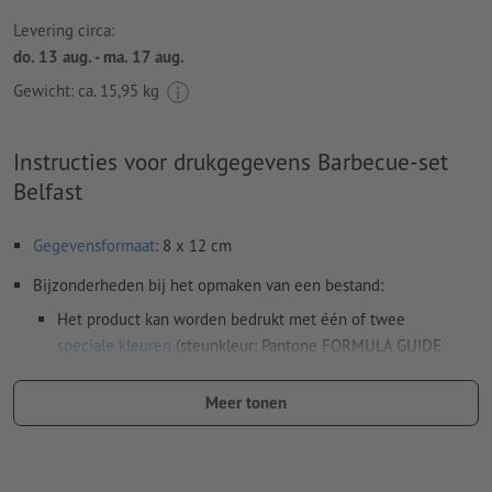
Levering circa:
do. 13 aug. - ma. 17 aug.
Gewicht: ca.
15,95 kg
Instructies voor drukgegevens Barbecue-set
Belfast
Gegevensformaat
: 8 x 12 cm
Bijzonderheden bij het opmaken van een bestand:
Het product kan worden bedrukt met één of twee
speciale kleuren
(steunkleur: Pantone FORMULA GUIDE
Solid Coated, behalve metallic en neonkleuren)
Meer tonen
De drager kan bij het
drukken met witte inkt
doorschijnen
Het drukklare pdf-bestand mag alleen vectoren bevatten;
jpeg- of tiff- afbeeldingen en -templates zijn niet geschikt