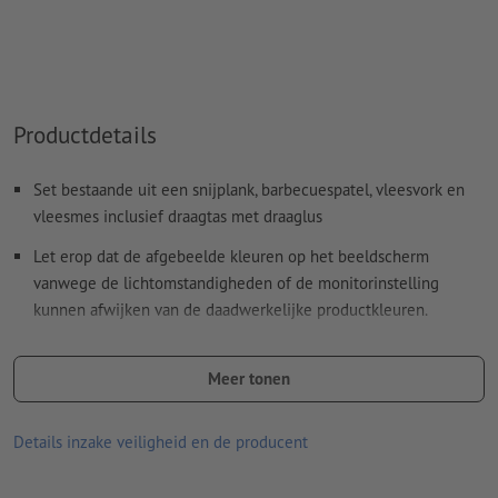
Meer informatie en tips over
vectorgegevens
vindt u in
onze Help-functie.
Hoe maak ik afdrukgegevens correct?
Productdetails
Set bestaande uit een snijplank, barbecuespatel, vleesvork en
vleesmes inclusief draagtas met draaglus
Let erop dat de afgebeelde kleuren op het beeldscherm
vanwege de lichtomstandigheden of de monitorinstelling
kunnen afwijken van de daadwerkelijke productkleuren.
afmetingen: 36,3 x 3,3 x 15,2 cm
Meer tonen
Materiaal: hout, plastic, polyester (600D), roestvrij staal
Verpakking: niet apart verpakt
Details inzake veiligheid en de producent
verwerking: zeef-transferdruk