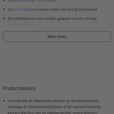
Gegevensformaat
: 15 x 10 cm
Spel- en zetfouten
worden door ons niet gecontroleerd
Als motiefkleuren kan worden gekozen uit één of twee
speciale kleuren
.
Geef de kleurvelden de naam van de doelkleur uit de
Meer tonen
Pantone FORMULA GUIDE Solid Coated (bijv. "Pantone 286
C").
Er zijn geen metallic- en neonkleuren mogelijk.
De drager kan bij het
drukken met witte inkt
doorschijnen
Het drukklare pdf-bestand mag alleen vectoren bevatten;
jpeg- of tiff- afbeeldingen en -templates zijn niet geschikt
Productdetails
Meer informatie en tips over
vectorgegevens
vindt u in
onze Help-functie.
Let erop dat de afgebeelde kleuren op het beeldscherm
vanwege de lichtomstandigheden of de monitorinstelling
Hoe maak ik afdrukgegevens correct?
kunnen afwijken van de daadwerkelijke productkleuren.