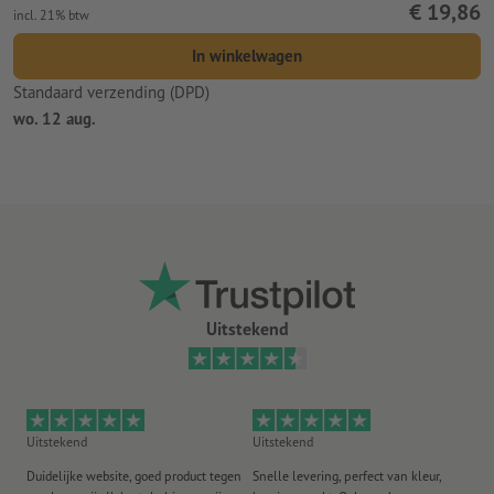
€ 19,86
incl. 21% btw
In winkelwagen
Standaard verzending (DPD)
wo. 12 aug.
Uitstekend
Uitstekend
Uitstekend
Ui
Duidelijke website, goed product tegen
Snelle levering, perfect van kleur,
He