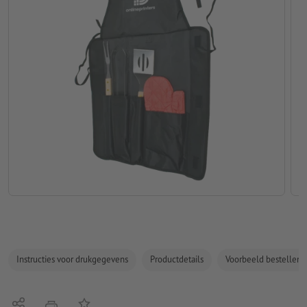
Instructies voor drukgegevens
Productdetails
Voorbeeld bestellen
Delen
Op de lijst
afdrukken