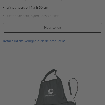
afmetingen: b 74 x h 50 cm
Materiaal: hout, nylon, roestvrij staal
Verpakking: niet apart verpakt
Meer tonen
verwerking: transferdruk
Details inzake veiligheid en de producent
Drukpositie: op het schort, op de borst, gecentreerd