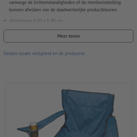
vanwege de lichtomstandigheden of de monitorinstelling
kunnen afwijken van de daadwerkelijke productkleuren.
afmetingen: b 85 x h 80 cm
Materiaal: polyester, roestvrij staal
Meer tonen
Verpakking: Stuks verpakking – Draagtas
Details inzake veiligheid en de producent
verwerking: zeefdruk
Drukpositie: op de tas