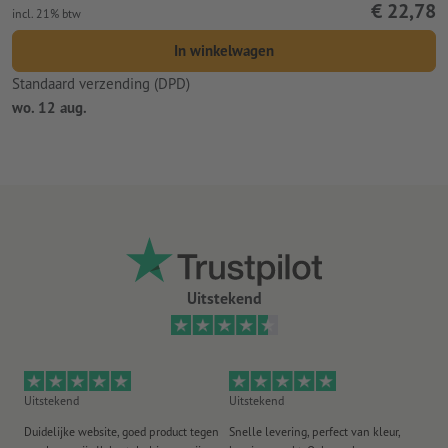
€ 22,78
incl. 21% btw
In winkelwagen
Standaard verzending (DPD)
wo. 12 aug.
Uitstekend
Uitstekend
Uitstekend
Ui
Duidelijke website, goed product tegen
Snelle levering, perfect van kleur,
He