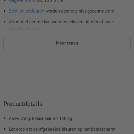
Gegevensformaat
: 10 x 5 cm
Spel- en zetfouten
worden door ons niet gecontroleerd
Als motiefkleuren kan worden gekozen uit één of twee
speciale kleuren
.
Geef de kleurvelden de naam van de doelkleur uit de
Meer tonen
Pantone FORMULA GUIDE Solid Coated (bijv. "Pantone 286
C").
Er zijn geen metallic- en neonkleuren mogelijk.
De drager kan bij het
drukken met witte inkt
doorschijnen
Het drukklare pdf-bestand mag alleen vectoren bevatten;
jpeg- of tiff- afbeeldingen en -templates zijn niet geschikt
Productdetails
Meer informatie en tips over
vectorgegevens
vindt u in
onze Help-functie.
Aanwijzing: belastbaar tot 150 kg
Hoe maak ik afdrukgegevens correct?
Let erop dat de afgebeelde kleuren op het beeldscherm