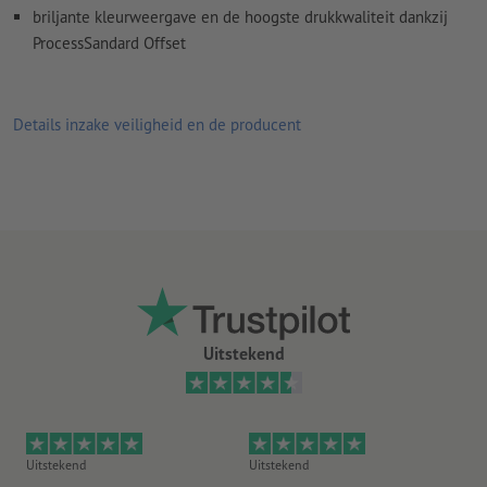
briljante kleurweergave en de hoogste drukkwaliteit dankzij
Overdrukinstellingen
worden door ons niet gecontroleerd
ProcessSandard Offset
Commentaren
worden verwijderd en niet afgedrukt
Inhoud van
formuliervelden
worden mee afgedrukt
Details inzake veiligheid en de producent
Hoe maak ik afdrukgegevens correct?
Uitstekend
Uitstekend
Uitstekend
Ui