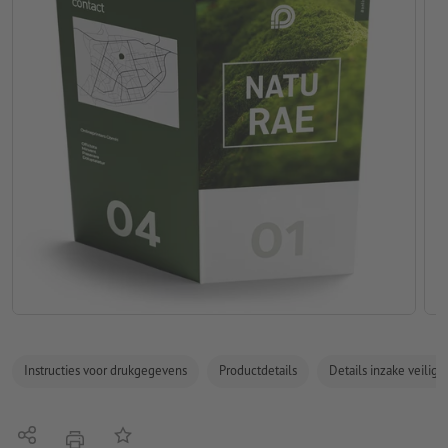
Instructies voor drukgegevens
Productdetails
Details inzake veilig
Delen
Op de lijst
afdrukken