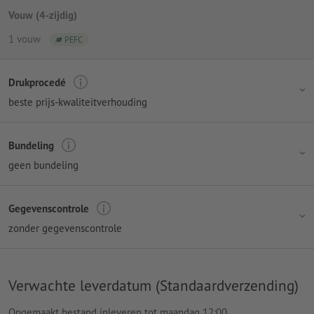
Vouw (4-zijdig)
1 vouw
PEFC
Drukprocedé
beste prijs-kwaliteitverhouding
Bundeling
geen bundeling
Gegevenscontrole
zonder gegevenscontrole
Verwachte leverdatum (Standaardverzending)
Opgemaakt bestand inleveren tot maandag 12:00