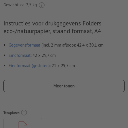
Gewicht: ca.
2,5 kg
Instructies voor drukgegevens Folders
eco-/natuurpapier, staand formaat, A4
Gegevensformaat
(incl. 2 mm afloop): 42,4 x 30,1 cm
Eindformaat
: 42 x 29,7 cm
Eindformaat (gesloten)
: 21 x 29,7 cm
Bijzonderheden bij het opmaken van een bestand:
Stuur ons a.u.b. geen losse zijden, maar een samengestelde
Meer tonen
buitenkant en samengestelde binnenkant - oftewel in totaal
twee drukklare pagina's - zie datasheet
vouwlijnen
kunnen niet worden geverifieerd
Templates
op de
looprichting
kunnen wij helaas niet altijd letten