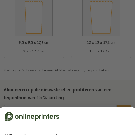
9,5 x 9,5 x 17,2 cm
12 x 12 x 17,2 cm
9,5 x 17,2 cm
12,0 x 17,2 cm
Startpagina
Horeca
Levensmiddelverpakkingen
Popcornbekers
Abonneren op de nieuwsbrief en profiteren van een
tegoedbon van 15 % korting
Wie zijn wij