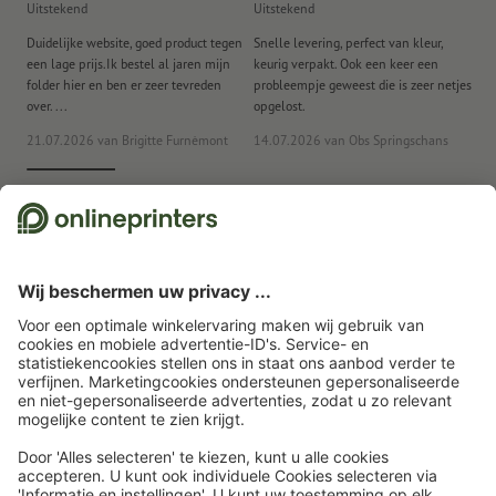
Uitstekend
Uitstekend
Ui
Duidelijke website, goed product tegen
Snelle levering, perfect van kleur,
He
een lage prijs.Ik bestel al jaren mijn
keurig verpakt. Ook een keer een
ee
folder hier en ben er zeer tevreden
probleempje geweest die is zeer netjes
ac
over. ...
opgelost.
21.07.2026
van Brigitte Furnèmont
14.07.2026
van Obs Springschans
18
Wij maken gebruik van Trustpilot als onafhankelijk dienstverlener om
beoordelingen te verkrijgen. Welke maatregelen Trustpilot neemt om ervoor
te zorgen dat het om echte beoordelingen gaan, vindt u
hier
.
Startpagina
Reclameborden
Spieraam
Spieraam, 50 x 50 cm
Abonneren op de nieuwsbrief en profiteren van een
tegoedbon van 15 % korting