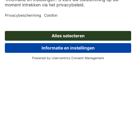
Wie zijn wij
Ondernemingen
Service
Pers
Betaalwijzen
Blog
Vacatures en carrière
Verzending
Photoshop-tutorials
Betaalwijzen
Milieubescherming
Reclamatie
InDesign-tutorials
Overschrijving
Contact
Nederland
Premium programma
Gratis lettertypes en fonts
FAQ
Marketing en insights
Overeenkomst herroepen
Colofon
AV
Privacybescherming