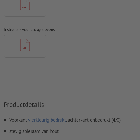
Spel- en zetfouten
worden door ons niet gecontroleerd
Overdrukinstellingen
worden door ons niet gecontroleerd
Commentaren
worden verwijderd en niet afgedrukt
Instructies voor drukgegevens
Inhoud van
formuliervelden
worden mee afgedrukt
Hoe maak ik afdrukgegevens correct?
Productdetails
Voorkant
vierkleurig bedrukt
, achterkant onbedrukt (4/0)
stevig spieraam van hout