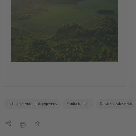
Instructies voor drukgegevens
Productdetails
Details inzake veilig
Delen
Op de lijst
afdrukken