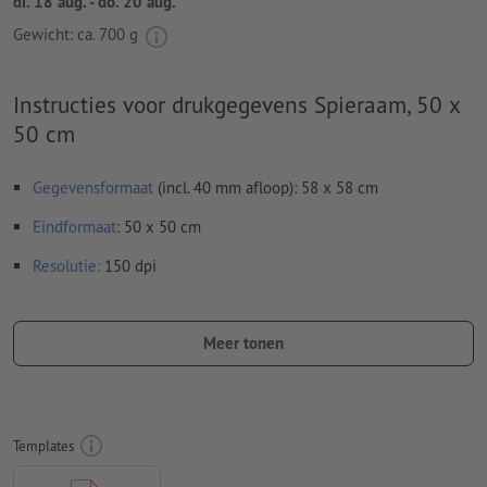
di. 18 aug. - do. 20 aug.
Gewicht: ca.
700 g
Instructies voor drukgegevens Spieraam, 50 x
50 cm
Gegevensformaat
(incl. 40 mm afloop): 58 x 58 cm
Eindformaat
: 50 x 50 cm
Resolutie:
150 dpi
Rondom 40 mm
afloop
aanhouden, belangrijke informatie met
ten minste 15 mm afstand ten opzichte van het eindformaat
Meer tonen
Lettertypes
moeten volledig worden ingesloten of omgezet
naar krommen
Kleurmodus:
CMYK, FOGRA51 (PSO Coated v3) voor gestreken
Templates
papier