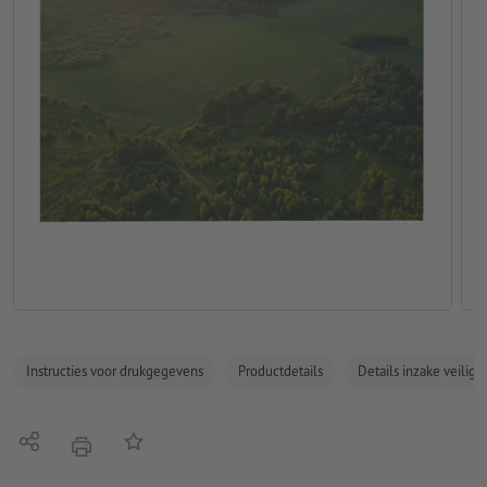
Instructies voor drukgegevens
Productdetails
Details inzake veilig
Delen
Op de lijst
afdrukken