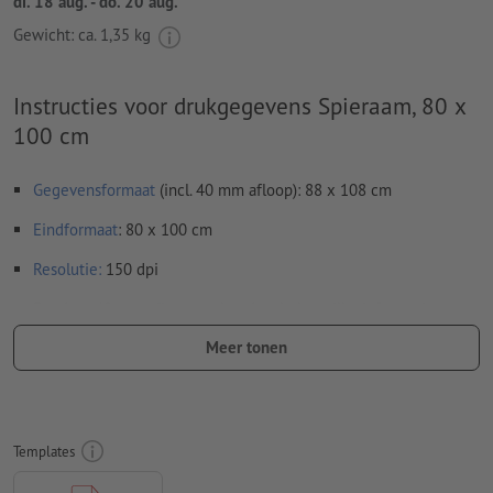
di. 18 aug. - do. 20 aug.
Gewicht: ca.
1,35 kg
Instructies voor drukgegevens Spieraam, 80 x
100 cm
Gegevensformaat
(incl. 40 mm afloop): 88 x 108 cm
Eindformaat
: 80 x 100 cm
Resolutie:
150 dpi
Rondom 40 mm
afloop
aanhouden, belangrijke informatie met
ten minste 15 mm afstand ten opzichte van het eindformaat
Meer tonen
Lettertypes
moeten volledig worden ingesloten of omgezet
naar krommen
Kleurmodus:
CMYK, FOGRA51 (PSO Coated v3) voor gestreken
Templates
papier