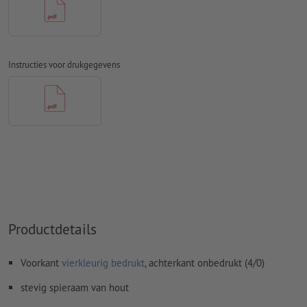
Spel- en zetfouten
worden door ons niet gecontroleerd
Overdrukinstellingen
worden door ons niet gecontroleerd
Commentaren
worden verwijderd en niet afgedrukt
Instructies voor drukgegevens
Inhoud van
formuliervelden
worden mee afgedrukt
Hoe maak ik afdrukgegevens correct?
Productdetails
Voorkant
vierkleurig bedrukt
, achterkant onbedrukt (4/0)
stevig spieraam van hout