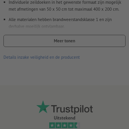
Individuele zeildoeken in het gewenste formaat zijn mogelijk
met afmetingen van 50 x 50 cm tot maximaal 400 x 200 cm.
Alle materialen hebben brandweerstandsklasse 1 en zijn
derhalve moeilijk ontvlambaar.
Afwasbaar
Meer tonen
Optioneel: zeilogen voor eenvoudige bevestiging, rondom het
doek op een onderlinge afstand van ca 50 cm.
Details inzake veiligheid en de producent
Zeilogen worden volgens leesrichting verwerkt
Absoluut weerbestendig en daarom ook probleemloos buiten te
gebruiken.
Het traditionele promotiemiddel voor steigers,
bouwschuttingen, brugleuningen en omheiningen.
Per order kunnen hooguit twee ontwerpen geüpload worden
Uitstekend
Eerlijke prijs: prijzen worden tot op de centimeter nauwkeurig
berekend