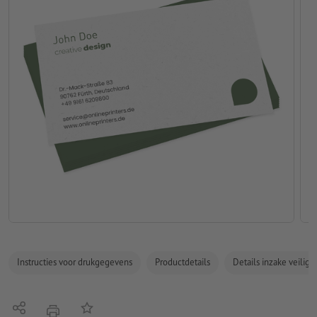
Instructies voor drukgegevens
Productdetails
Details inzake veilig
Delen
Op de lijst
afdrukken