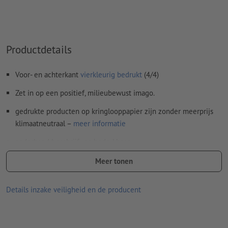
Spel- en zetfouten
worden door ons niet gecontroleerd
Overdrukinstellingen
worden door ons niet gecontroleerd
Commentaren
worden verwijderd en niet afgedrukt
Productdetails
Inhoud van
formuliervelden
worden mee afgedrukt
Voor- en achterkant
vierkleurig bedrukt
(4/4)
Hoe maak ik afdrukgegevens correct?
Zet in op een positief, milieubewust imago.
gedrukte producten op kringlooppapier zijn zonder meerprijs
klimaatneutraal –
meer informatie
naderhand beschrijf- en bedrukbaar
Welk papier is het juiste? Ons
visitekaartjesvoorbeeld
helpt u
Meer tonen
verder
Details inzake veiligheid en de producent