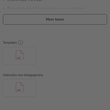
Bijzonderheden bij het opmaken van een bestand:
Om ervoor te zorgen dat het motief bij het eindproduct niet
Meer tonen
op de kop staat, dient in het opgemaakte bestand rekening
te worden gehouden met de
leesrichting
Gebruik een lettergrootte van ten minste 6 pt voor een
optimaal resultaat
Templates
Resolutie:
300 dpi
Rondom 2 mm
afloop
aanhouden, belangrijke informatie met
ten minste 4 mm afstand ten opzichte van het eindformaat
Lettertypes
moeten volledig worden ingesloten of omgezet
Instructies voor drukgegevens
naar krommen
Kleurmodus:
CMYK, FOGRA51 (PSO Coated v3) voor gestreken
papier, FOGRA52 (PSO Uncoated v3 FOGRA52) voor
ongestreken papier