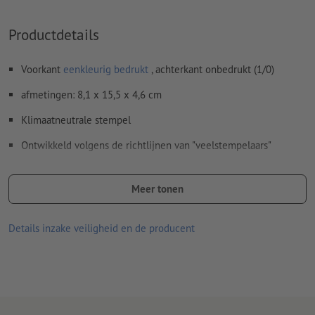
Productdetails
Voorkant
eenkleurig bedrukt
, achterkant onbedrukt (1/0)
afmetingen: 8,1 x 15,5 x 4,6 cm
Klimaatneutrale stempel
Ontwikkeld volgens de richtlijnen van "veelstempelaars"
De Professional Serie is de ideale combinatie van moderne
vormgeving en extreem robuuste techniek.
Meer tonen
De stempels zijn verkrijgbaar in uiteenlopende maten en
Details inzake veiligheid en de producent
vormen van rechthoekig tot rond.
Leveringsomvang: stempel inclusief stempelkussen en
stempelplaatje