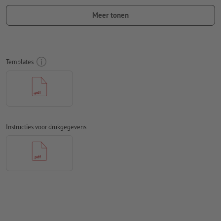
Gebruik geen effecten als schaduwen, verlopen, rasters,
Meer tonen
transparanties enz.
Lettergrootte: ten minste 7 pt, dunste lijn van de letters 0,2
mm
Templates
Onze tip:
Gebruik lettertypes zonder schreven zoals Arial,
Verdana of Helvetica voor een optimale afdruk
Afstand motief tot het eindformaat: minimaal 1 mm
Lijndikte: minimaal 1 pt (0,4 mm)
Instructies voor drukgegevens
Resolutie:
600 dpi
Hoe maak ik afdrukgegevens correct?