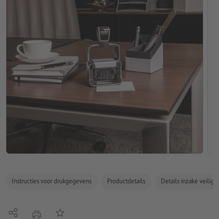
Instructies voor drukgegevens
Productdetails
Details inzake veilig
Delen
Op de lijst
afdrukken