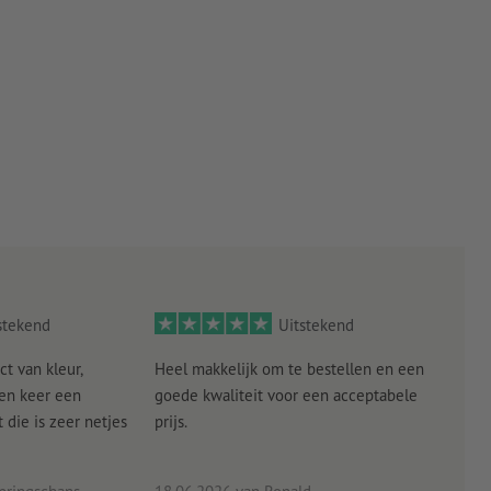
heid
et
 uitstek
stekend
Uitstekend
ct van kleur,
Heel makkelijk om te bestellen en een
Als
een keer een
goede kwaliteit voor een acceptabele
KLED
die is zeer netjes
prijs.
tevr
eind