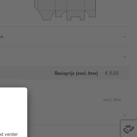
on
Basisprijs (excl. btw)
€
0,00
excl. btw