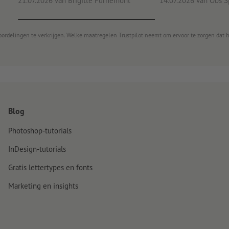
21.07.2026
van Brigitte Furnèmont
14.07.2026
van Obs S
oordelingen te verkrijgen. Welke maatregelen Trustpilot neemt om ervoor te zorgen dat 
Blog
Photoshop-tutorials
InDesign-tutorials
Gratis lettertypes en fonts
Marketing en insights