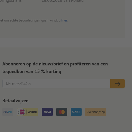
pringschans
18.06.2026
van Ronald
02.0
het om echte beoordelingen gaan, vindt u
hier
.
Abonneren op de nieuwsbrief en profiteren van een
tegoedbon van 15 % korting
Betaalwijzen
Overschrijving