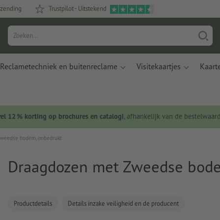
rzending
Trustpilot - Uitstekend
Reclametechniek en buitenreclame
Visitekaartjes
Kaart
wel 12 % korting op brochures en catalogi
, afhankelijk van de bestelwaar
Zweedse bodem, onbedrukt
Draagdozen met Zweedse bode
Productdetails
Details inzake veiligheid en de producent