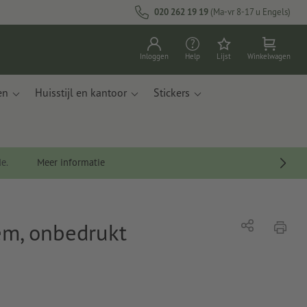
020 262 19 19
(Ma-vr 8-17 u Engels)
Inloggen
Help
Lijst
Winkelwagen
en
Huisstijl en kantoor
Stickers
de.
Meer informatie
m, onbedrukt
afdrukk
Delen