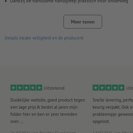
Dankzij de handzame handgreep praktisch voor onderweg
Dubbele kartonnen laag bij de handgreep voor prima stevig
Meer tonen
Gemakkelijk te openen en opnieuw te sluiten
Stevige sluiting van de bodem door insteekflappen die bij h
Details inzake veiligheid en de producent
openvouwen in elkaar vasthaken
Dankzij de Zweedse bodem is de vouwdoos heel stevig en bij
geschikt als verpakking voor zware producten
Verlijming: puntsgewijs op de lange zijde van de body
Levering: verlijmd en plano liggend
Uitstekend
Uit
Duidelijke website, goed product tegen
Snelle levering, perfe
een lage prijs.Ik bestel al jaren mijn
keurig verpakt. Ook 
folder hier en ben er zeer tevreden
probleempje geweest 
over. ...
opgelost.