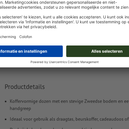
Drukgegevens
Met betrekking tot de verwerking van het opgemaakte bestand gel
aan uw opgemaakte bestand
Levering circa:
Productdetails
Koffervormige dozen met een stevige Zweedse bodem en ee
handgreep
Ideaal voor gebruik als draagtas, beurskoffer, cadeaudoos o