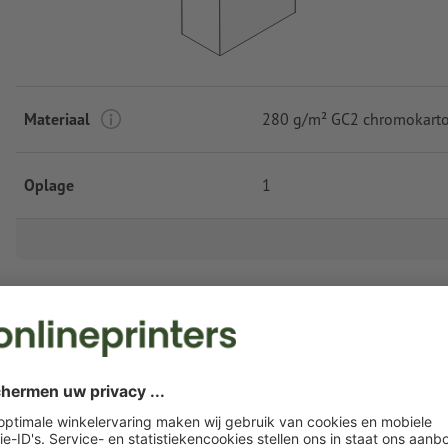
Materiaal
280 g/m² GC2 chromokart
Oplage
1
Meer productopties
Productietijd
10 werkdagen