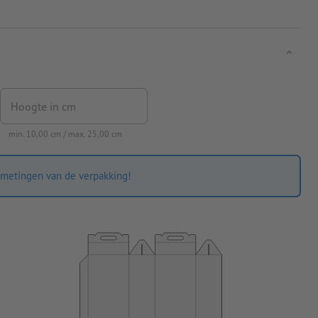
Hoogte in cm
min.
10,00
cm / max.
25,00
cm
metingen van de verpakking!