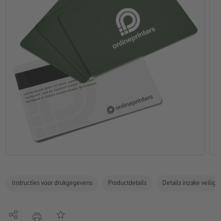
Instructies voor drukgegevens
Productdetails
Details inzake veilig
Delen
Op de lijst
afdrukken