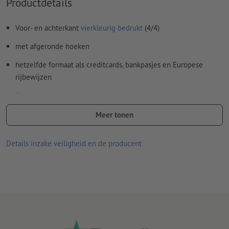
Productdetails
Hoe maak ik afdrukgegevens correct?
Voor- en achterkant
vierkleurig bedrukt
(4/4)
met afgeronde hoeken
hetzelfde formaat als creditcards, bankpasjes en Europese
rijbewijzen
Eigenschappen: stevig en weerbestendig
Bij uitstek geschikt als visitekaartjes, klantenkaarten,
Meer tonen
bonuskaarten of legitimatiebewijzen voor medewerkers
Details inzake veiligheid en de producent
Informatie over het handtekeningenveld en de magneetstrip
vindt u via de met een "i" gemarkeerde cirkel naast het
materiaal
Aanwijzing: Plastic kaarten kunnen naderhand worden bedrukt
Vormgevingstip:
Zet lichte ontwerpen met een glanzende
laminering, en donkere ontwerpen met een matte laminering in