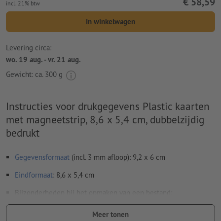
€ 58,59
incl. 21% btw
In winkelwagen
Levering circa:
wo. 19 aug. - vr. 21 aug.
Gewicht: ca.
300 g
Instructies voor drukgegevens Plastic kaarten
met magneetstrip, 8,6 x 5,4 cm, dubbelzijdig
bedrukt
Gegevensformaat
(incl. 3 mm afloop): 9,2 x 6 cm
Eindformaat
: 8,6 x 5,4 cm
Bijzonderheden bij het opmaken van een bestand:
Om ervoor te zorgen dat het motief bij het eindproduct niet
Meer tonen
op de kop staat, dient in het opgemaakte bestand rekening