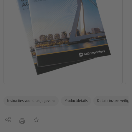
Instructies voor drukgegevens
Productdetails
Details inzake veilig
Delen
Op de lijst
afdrukken