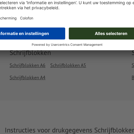
vr. 14 aug. - di. 18 aug.
excl. btw
inc
Gewicht: ca.
932,5 g
Schrijfblokken
Schrijfblokken A6
Schrijfblokken A5
S
Schrijfblokken A4
B
Instructies voor drukgegevens Schrijfblokke