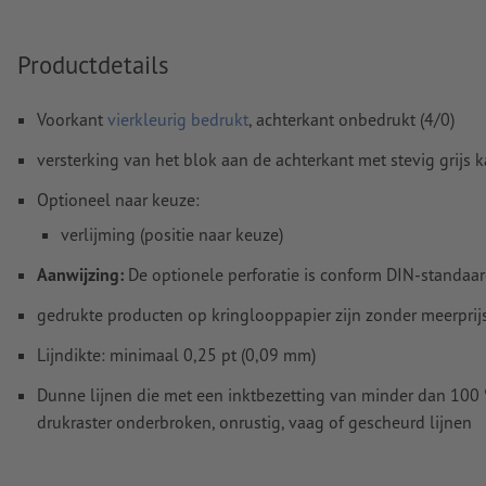
Inhoud van
formuliervelden
worden mee afgedrukt
Productdetails
Hoe maak ik afdrukgegevens correct?
Voorkant
vierkleurig bedrukt
, achterkant onbedrukt (4/0)
versterking van het blok aan de achterkant met stevig grijs 
Optioneel naar keuze:
verlijming (positie naar keuze)
Aanwijzing:
De optionele perforatie is conform DIN-standaar
gedrukte producten op kringlooppapier zijn zonder meerprij
Lijndikte: minimaal 0,25 pt (0,09 mm)
Dunne lijnen die met een inktbezetting van minder dan 10
drukraster onderbroken, onrustig, vaag of gescheurd lijnen