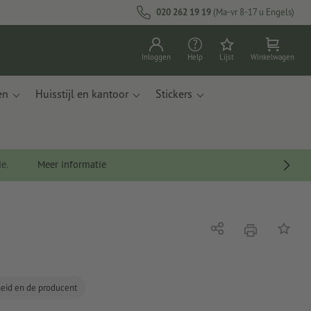
020 262 19 19
(Ma-vr 8-17 u Engels)
Inloggen
Help
Lijst
Winkelwagen
en
Huisstijl en kantoor
Stickers
de.
Meer informatie
afdrukken
Delen
Op de li
gheid en de producent