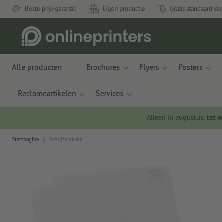
Beste prijs-garantie
Eigen productie
Gratis standaard ve
Alle producten
Brochures
Flyers
Posters
Reclameartikelen
Services
Alleen in augustus:
tot 
Startpagina
Schrijfblokken