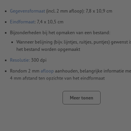
Gegevensformaat
(incl. 2 mm afloop): 7,8 x 10,9 cm
Eindformaat
: 7,4 x 10,5 cm
Bijzonderheden bij het opmaken van een bestand:
Wanneer belijning (bijv. lijntjes, ruitjes, puntjes) gewenst i
het bestand worden opgemaakt
Resolutie:
300 dpi
Rondom 2 mm
afloop
aanhouden, belangrijke informatie me
4 mm afstand ten opzichte van het eindformaat
Kleurmodus:
CMYK, FOGRA52 (PSO Uncoated v3 FOGRA52) 
ongestreken papier
Meer tonen
Spel- en zetfouten
worden door ons niet gecontroleerd
Overdrukinstellingen
worden door ons niet gecontroleerd
Commentaren
worden verwijderd en niet afgedrukt