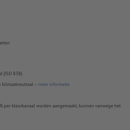
karton
d (ISO 838).
s klimaatneutraal –
meer informatie
0 % per kleurkanaal worden aangemaakt, kunnen vanwege het