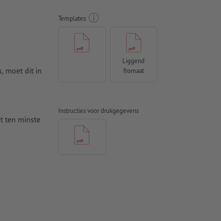
Templates
Liggend
s, moet dit in
fromaat
Instructies voor drukgegevens
t ten minste
voor