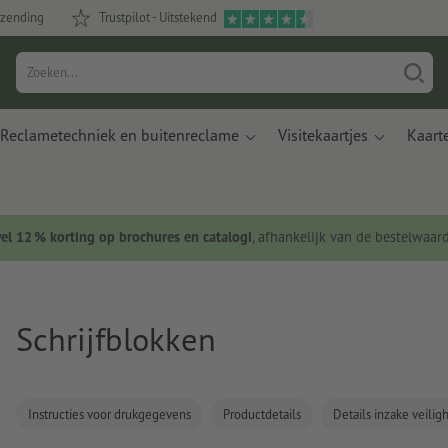
rzending
Trustpilot - Uitstekend
Reclametechniek en buitenreclame
Visitekaartjes
Kaart
wel 12 % korting op brochures en catalogi
, afhankelijk van de bestelwaar
Schrijfblokken
Instructies voor drukgegevens
Productdetails
Details inzake veili