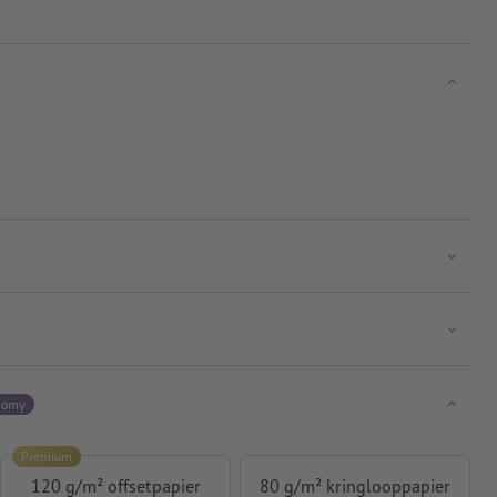
nomy
Premium
120 g/m² offsetpapier
80 g/m² kringlooppapier