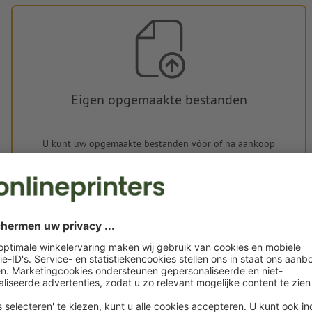
Eigen opgemaakte bestanden
U kunt uw opgemaakte bestanden vóór of na aankoop
uploaden.
Nu uploaden
Levering circa:
€ 35,31
€