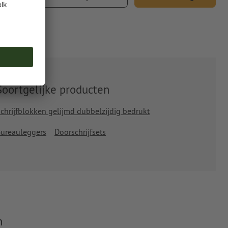
l. 21% btw
Soortgelijke producten
chrijfblokken gelijmd dubbelzijdig bedrukt
ureauleggers
Doorschrijfsets
n