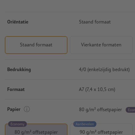
Oriëntatie
Staand formaat
Staand formaat
Vierkante formaten
Bedrukking
4/0 (enkelzijdig bedrukt)
Formaat
A7 (7,4 x 10,5 cm)
Papier
80 g/m² offsetpapier
Eco
Economy
Aanbevolen
80 g/m² offsetpapier
90 g/m² offsetpapier