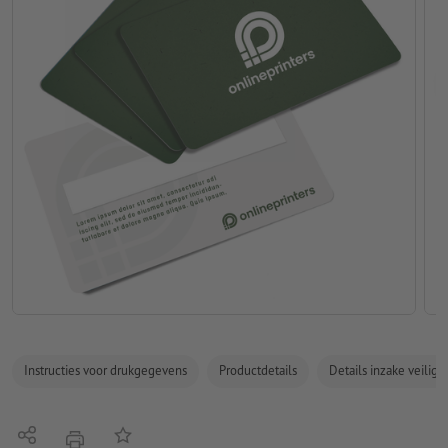
Instructies voor drukgegevens
Productdetails
Details inzake veilig
Delen
Op de lijst
afdrukken