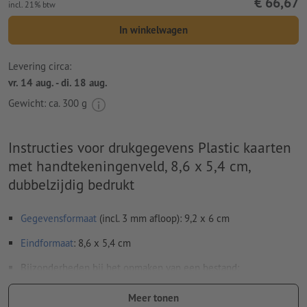
€ 66,67
incl. 21% btw
In winkelwagen
Levering circa:
vr. 14 aug. - di. 18 aug.
Gewicht: ca.
300 g
Instructies voor drukgegevens Plastic kaarten
met handtekeningenveld, 8,6 x 5,4 cm,
dubbelzijdig bedrukt
Gegevensformaat
(incl. 3 mm afloop): 9,2 x 6 cm
Eindformaat
: 8,6 x 5,4 cm
Bijzonderheden bij het opmaken van een bestand:
Om ervoor te zorgen dat het motief bij het eindproduct niet
Meer tonen
op de kop staat, dient in het opgemaakte bestand rekening