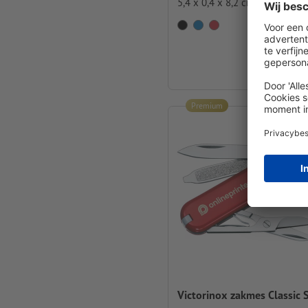
5,4 x 0,4 x 8,2 cm
vanaf
€ 37,42
Incl. btw bij
Premium
Victorinox zakmes Classic 