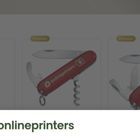
Premium
Premium
d
Victorinox zakmes Waiter
Victorinox 
2,6 x 1,2 x 8,6 cm
2,0 x 1,5 x 9,