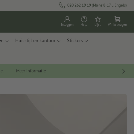
020 262 19 19
(Ma-vr 8-17 u Engels)
Inloggen
Help
Lijst
Winkelwagen
en
Huisstijl en kantoor
Stickers
de.
Meer informatie