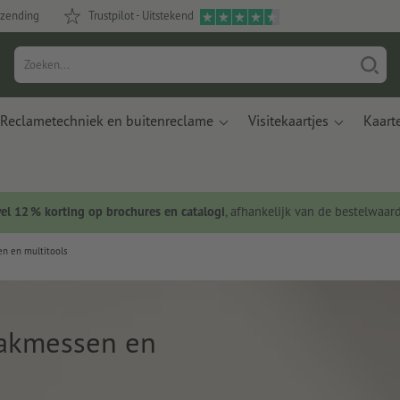
rzending
Trustpilot - Uitstekend
Reclametechniek en buitenreclame
Visitekaartjes
Kaart
wel 12 % korting op brochures en catalogi
, afhankelijk van de bestelwaar
n en multitools
akmessen en