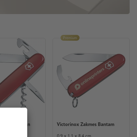
Premium
zakmes Spartan
Victorinox Zakmes Bantam
3 cm
0,9 x 1,1 x 8,4 cm