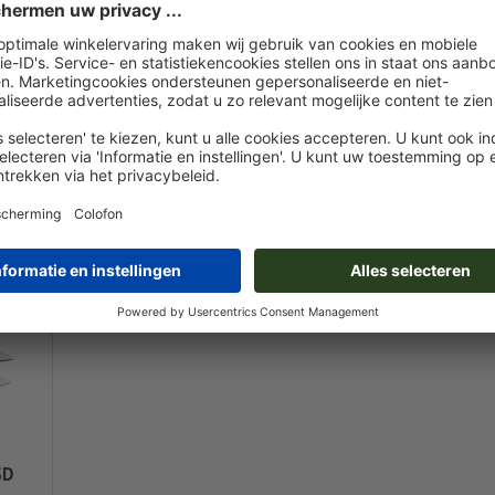
vanaf
€ 19,80 / st.
 / st.
Incl. btw bij 500 st.
 500 st.
SD