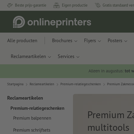
Beste prijs-garantie
Eigen productie
Gratis standaard ve
Alle producten
Brochures
Flyers
Posters
Reclameartikelen
Services
Alleen in augustus:
tot 
Startpagina
Reclameartikelen
Premium-relatiegeschenken
Premium Zakmesse
Reclameartikelen
Premium-relatiegeschenken
Premium Z
Premium balpennen
multitools
Premium schrijfsets