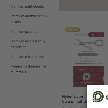
Premium notitieboeken
Premium drinkflessen &
bekers
Premium
Premium paraplu's
Premium aktetassen &
rugzakken
Premium reisartikelen
Premium Zakmessen en
multitools
Nylon Victorinox Swisscar
Classic multitool