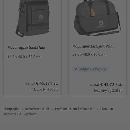
MoLu sporttas Saint Paul
MoLu rugzak Santa Ana
23,0 x 40,0 x 60,0 cm
14,0 x 48,0 x 32,0 cm
Online vormgeven
vanaf
€ 45,37 / st.
vanaf
€ 43,72 / st.
Incl. btw bij 250 st.
Incl. btw bij 250 st.
Startpagina
Reclameartikelen
Premium-relatiegeschenken
Premium
aktetassen & rugzakken